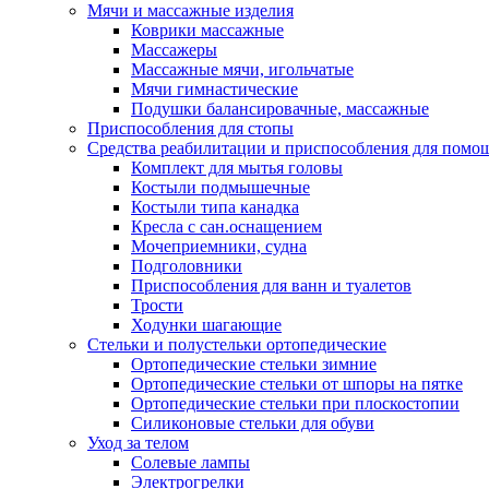
Мячи и массажные изделия
Коврики массажные
Массажеры
Массажные мячи, игольчатые
Мячи гимнастические
Подушки балансировачные, массажные
Приспособления для стопы
Средства реабилитации и приспособления для помо
Комплект для мытья головы
Костыли подмышечные
Костыли типа канадка
Кресла с сан.оснащением
Мочеприемники, судна
Подголовники
Приспособления для ванн и туалетов
Трости
Ходунки шагающие
Стельки и полустельки ортопедические
Ортопедические стельки зимние
Ортопедические стельки от шпоры на пятке
Ортопедические стельки при плоскостопии
Силиконовые стельки для обуви
Уход за телом
Солевые лампы
Электрогрелки