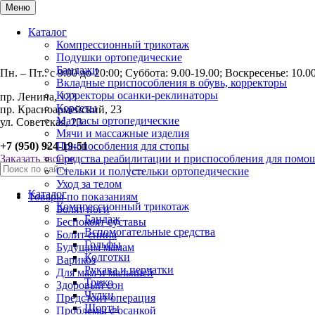
Меню
Каталог
Компрессионный трикотаж
Подушки ортопедические
Бандажи
Пн. – Пт.: с 9:00 до 20:00; Суббота: 9.00-19.00; Воскресенье: 10.
Вкладные приспособления в обувь, корректоры
Корректоры осанки-реклинаторы
пр. Ленина, 123
Корсеты
пр. Красноармейский, 23
Матрасы ортопедические
ул. Советская, 23
Мячи и массажные изделия
+7 (950) 924-19-51
Приспособления для стопы
Заказать звонок
Средства реабилитации и приспособления для помо
Стельки и полустельки ортопедические
Уход за телом
Каталог
Товары по показаниям
Компрессионный трикотаж
Болят ноги
Бандаж
Беспокоят суставы
Вспомогательные средства
Болит спина
Гольфы
Будущим мамам
Колготки
Варикоз
Рукава и перчатки
Для мам и малышей
Трико
Здоровый сон
Чулки
Предстоит операция
Шорты
Проблемы с осанкой