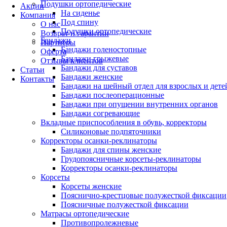
Подушки ортопедические
Акции
На сиденье
Компания
Под спину
О нас
Подушки ортопедические
Возврат и гарантии
Бандажи
Партнеры
Бандажи голеностопные
Оферта
Бандажи грыжевые
Отзывы клиентов
Бандажи для суставов
Статьи
Бандажи женские
Контакты
Бандажи на шейный отдел для взрослых и дете
Бандажи послеоперационные
Бандажи при опущении внутренних органов
Бандажи согревающие
Вкладные приспособления в обувь, корректоры
Силиконовые подпяточники
Корректоры осанки-реклинаторы
Бандажи для спины женские
Грудопоясничные корсеты-реклинаторы
Корректоры осанки-реклинаторы
Корсеты
Корсеты женские
Пояснично-крестцовые полужесткой фиксации
Поясничные полужесткой фиксации
Матрасы ортопедические
Противопролежневые