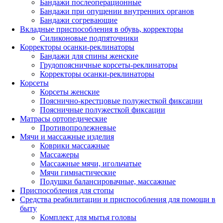
Бандажи послеоперационные
Бандажи при опущении внутренних органов
Бандажи согревающие
Вкладные приспособления в обувь, корректоры
Силиконовые подпяточники
Корректоры осанки-реклинаторы
Бандажи для спины женские
Грудопоясничные корсеты-реклинаторы
Корректоры осанки-реклинаторы
Корсеты
Корсеты женские
Пояснично-крестцовые полужесткой фиксации
Поясничные полужесткой фиксации
Матрасы ортопедические
Противопролежневые
Мячи и массажные изделия
Коврики массажные
Массажеры
Массажные мячи, игольчатые
Мячи гимнастические
Подушки балансировачные, массажные
Приспособления для стопы
Средства реабилитации и приспособления для помощи в
быту
Комплект для мытья головы