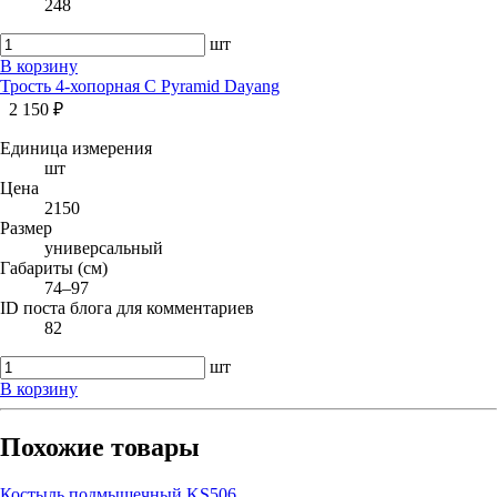
248
шт
В корзину
Трость 4-хопорная C Pyramid Dayang
2 150 ₽
Единица измерения
шт
Цена
2150
Размер
универсальный
Габариты (см)
74–97
ID поста блога для комментариев
82
шт
В корзину
Похожие товары
Костыль подмышечный KS506