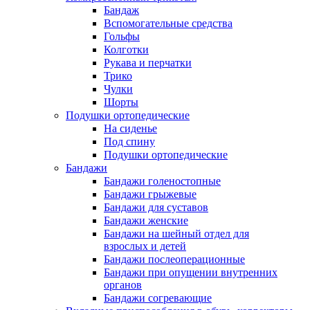
Бандаж
Вспомогательные средства
Гольфы
Колготки
Рукава и перчатки
Трико
Чулки
Шорты
Подушки ортопедические
На сиденье
Под спину
Подушки ортопедические
Бандажи
Бандажи голеностопные
Бандажи грыжевые
Бандажи для суставов
Бандажи женские
Бандажи на шейный отдел для
взрослых и детей
Бандажи послеоперационные
Бандажи при опущении внутренних
органов
Бандажи согревающие