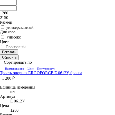
1280
2150
Размер
универсальный
Для кого
Унисекс
Цвет
Бронзовый
Показать
Сбросить
Сортировать по
Наименованию
Цене
Популярности
Трость опорная ERGOFORCE E 0612У, бронза
1 280 ₽
Единица измерения
шт
Артикул
E 0612У
Цена
1280
Размер