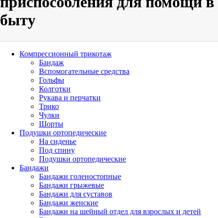
приспособления для помощи в
быту
Компрессионный трикотаж
Бандаж
Вспомогательные средства
Гольфы
Колготки
Рукава и перчатки
Трико
Чулки
Шорты
Подушки ортопедические
На сиденье
Под спину
Подушки ортопедические
Бандажи
Бандажи голеностопные
Бандажи грыжевые
Бандажи для суставов
Бандажи женские
Бандажи на шейный отдел для взрослых и детей