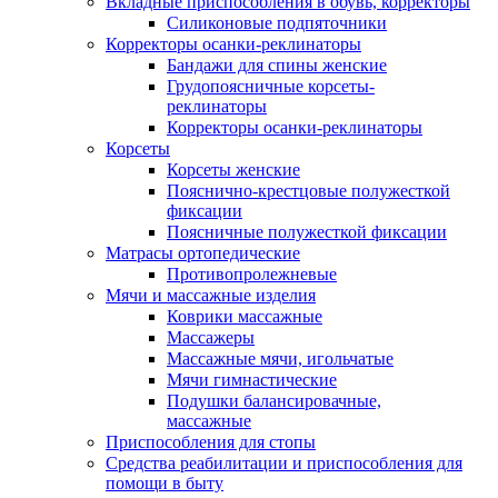
Вкладные приспособления в обувь, корректоры
Силиконовые подпяточники
Корректоры осанки-реклинаторы
Бандажи для спины женские
Грудопоясничные корсеты-
реклинаторы
Корректоры осанки-реклинаторы
Корсеты
Корсеты женские
Пояснично-крестцовые полужесткой
фиксации
Поясничные полужесткой фиксации
Матрасы ортопедические
Противопролежневые
Мячи и массажные изделия
Коврики массажные
Массажеры
Массажные мячи, игольчатые
Мячи гимнастические
Подушки балансировачные,
массажные
Приспособления для стопы
Средства реабилитации и приспособления для
помощи в быту