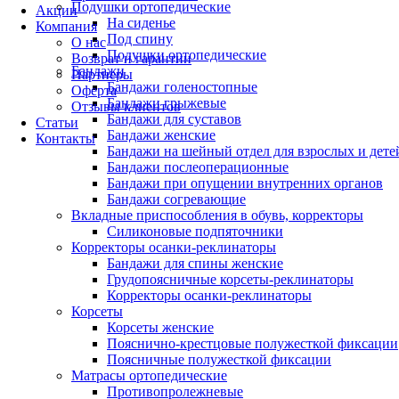
Подушки ортопедические
Акции
На сиденье
Компания
Под спину
О нас
Подушки ортопедические
Возврат и гарантии
Бандажи
Партнеры
Бандажи голеностопные
Оферта
Бандажи грыжевые
Отзывы клиентов
Бандажи для суставов
Статьи
Бандажи женские
Контакты
Бандажи на шейный отдел для взрослых и дете
Бандажи послеоперационные
Бандажи при опущении внутренних органов
Бандажи согревающие
Вкладные приспособления в обувь, корректоры
Силиконовые подпяточники
Корректоры осанки-реклинаторы
Бандажи для спины женские
Грудопоясничные корсеты-реклинаторы
Корректоры осанки-реклинаторы
Корсеты
Корсеты женские
Пояснично-крестцовые полужесткой фиксации
Поясничные полужесткой фиксации
Матрасы ортопедические
Противопролежневые