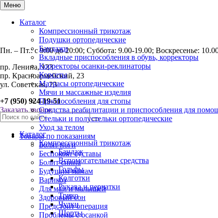
Меню
Каталог
Компрессионный трикотаж
Подушки ортопедические
Бандажи
Пн. – Пт.: с 9:00 до 20:00; Суббота: 9.00-19.00; Воскресенье: 10.
Вкладные приспособления в обувь, корректоры
Корректоры осанки-реклинаторы
пр. Ленина, 123
Корсеты
пр. Красноармейский, 23
Матрасы ортопедические
ул. Советская, 23
Мячи и массажные изделия
+7 (950) 924-19-51
Приспособления для стопы
Заказать звонок
Средства реабилитации и приспособления для помо
Стельки и полустельки ортопедические
Уход за телом
Каталог
Товары по показаниям
Компрессионный трикотаж
Болят ноги
Бандаж
Беспокоят суставы
Вспомогательные средства
Болит спина
Гольфы
Будущим мамам
Колготки
Варикоз
Рукава и перчатки
Для мам и малышей
Трико
Здоровый сон
Чулки
Предстоит операция
Шорты
Проблемы с осанкой