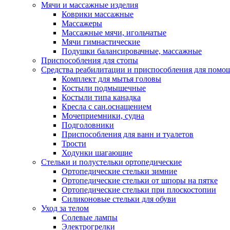
Мячи и массажные изделия
Коврики массажные
Массажеры
Массажные мячи, игольчатые
Мячи гимнастические
Подушки балансировачные, массажные
Приспособления для стопы
Средства реабилитации и приспособления для помо
Комплект для мытья головы
Костыли подмышечные
Костыли типа канадка
Кресла с сан.оснащением
Мочеприемники, судна
Подголовники
Приспособления для ванн и туалетов
Трости
Ходунки шагающие
Стельки и полустельки ортопедические
Ортопедические стельки зимние
Ортопедические стельки от шпоры на пятке
Ортопедические стельки при плоскостопии
Силиконовые стельки для обуви
Уход за телом
Солевые лампы
Электрогрелки