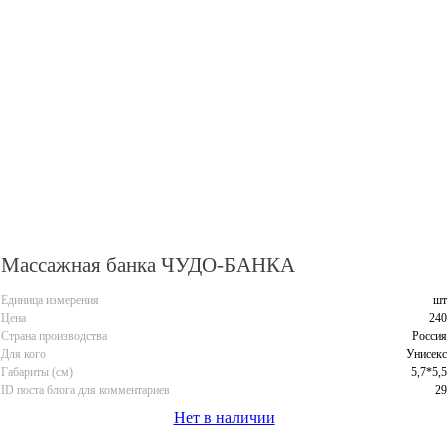
Массажная банка ЧУДО-БАНКА
Единица измерения
шт
Цена
240
Страна производства
Россия
Для кого
Унисекс
Габариты (см)
5,7*5,5
ID поста блога для комментариев
29
Нет в наличии