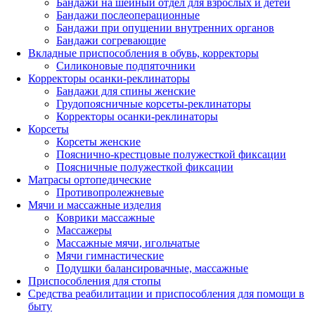
Бандажи на шейный отдел для взрослых и детей
Бандажи послеоперационные
Бандажи при опущении внутренних органов
Бандажи согревающие
Вкладные приспособления в обувь, корректоры
Силиконовые подпяточники
Корректоры осанки-реклинаторы
Бандажи для спины женские
Грудопоясничные корсеты-реклинаторы
Корректоры осанки-реклинаторы
Корсеты
Корсеты женские
Пояснично-крестцовые полужесткой фиксации
Поясничные полужесткой фиксации
Матрасы ортопедические
Противопролежневые
Мячи и массажные изделия
Коврики массажные
Массажеры
Массажные мячи, игольчатые
Мячи гимнастические
Подушки балансировачные, массажные
Приспособления для стопы
Средства реабилитации и приспособления для помощи в
быту