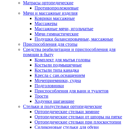
Матрасы ортопедические
Противопролежневые
Мячи и массажные изделия
Коврики массажные
Массажеры
Массажные мячи, игольчатые
Мячи гимнастические
Подушки балансировачные, массажные
Приспособления для стопы
Средства реабилитации и приспособления для
помощи в быту
Комплект для мытья головы
Костыли подмышечные
Костыли типа канадка
Кресла с сан.оснащением
Мочеприемники, судна
Подголовники
Приспособления для ванн и туалетов
Трости
Ходунки шагающие
Стельки и полустельки ортопедические
Ортопедические стельки зимние
Ортопедические стельки от шпоры на пятке
Ортопедические стельки при плоскостопии
Силиконовые стельки для обуви