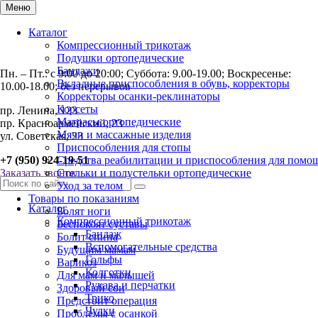
Меню
Каталог
Компрессионный трикотаж
Подушки ортопедические
Бандажи
Пн. – Пт.: с 9:00 до 20:00; Суббота: 9.00-19.00; Воскресенье:
Вкладные приспособления в обувь, корректоры
10.00-18.00; без перерывов
Корректоры осанки-реклинаторы
Корсеты
пр. Ленина, 123
Матрасы ортопедические
пр. Красноармейский, 23
Мячи и массажные изделия
ул. Советская, 23
Приспособления для стопы
+7 (950) 924-19-51
Средства реабилитации и приспособления для помо
Заказать звонок
Стельки и полустельки ортопедические
Уход за телом
Товары по показаниям
Каталог
Болят ноги
Компрессионный трикотаж
Беспокоят суставы
Бандаж
Болит спина
Вспомогательные средства
Будущим мамам
Гольфы
Варикоз
Колготки
Для мам и малышей
Рукава и перчатки
Здоровый сон
Трико
Предстоит операция
Чулки
Проблемы с осанкой