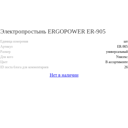
Электропростынь ERGOPOWER ER-905
Единица измерения
шт
Артикул
ER-905
Размер
универсальный
Для кого
Унисекс
Цвет
В ассортименте
ID поста блога для комментариев
26
Нет в наличии