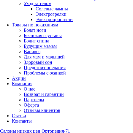
Уход за телом
Солевые лампы
Электрогрелки
Электропростыни
Товары по показаниям
Болят ноги
Беспокоят суставы
Болит спина
Будущим мамам
Варикоз
Для мам и малышей
Здоровый сон
Предстоит операция
Проблемы с осанкой
Акции
Компания
О нас
Возврат и гарантии
Партнеры
Оферта
Отзывы клиентов
Статьи
Контакты
Салоны низких цен Ортопедия-71