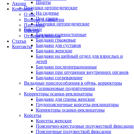
Шорты
Акции
Подушки ортопедические
Компания
На сиденье
О нас
Под спину
Возврат и гарантии
Подушки ортопедические
Партнеры
Бандажи
Оферта
Бандажи голеностопные
Отзывы клиентов
Бандажи грыжевые
Статьи
Бандажи для суставов
Контакты
Бандажи женские
Бандажи на шейный отдел для взрослых и
детей
Бандажи послеоперационные
Бандажи при опущении внутренних органов
Бандажи согревающие
Вкладные приспособления в обувь, корректоры
Силиконовые подпяточники
Корректоры осанки-реклинаторы
Бандажи для спины женские
Грудопоясничные корсеты-реклинаторы
Корректоры осанки-реклинаторы
Корсеты
Корсеты женские
Пояснично-крестцовые полужесткой фиксации
Поясничные полужесткой фиксации