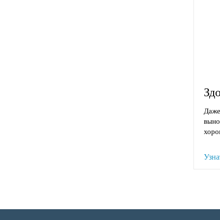
Зд
Даже
выно
хоро
Узна