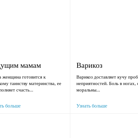
дущим мамам
Варикоз
а женщина готовится к
Варикоз доставляет кучу про
кому таинству материнства, ее
неприятностей. Боль в ногах, 
полняет счасть...
моральны...
ть больше
Узнать больше