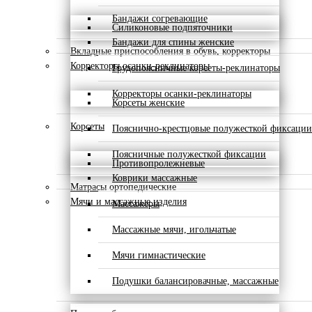
Бандажи согревающие
Силиконовые подпяточники
Бандажи для спины женские
Вкладные приспособления в обувь, корректоры
Корректоры осанки-реклинаторы
Грудопоясничные корсеты-реклинаторы
Корректоры осанки-реклинаторы
Корсеты женские
Корсеты
Пояснично-крестцовые полужесткой фиксации
Поясничные полужесткой фиксации
Противопролежневые
Коврики массажные
Матрасы ортопедические
Мячи и массажные изделия
Массажеры
Массажные мячи, игольчатые
Мячи гимнастические
Подушки балансировачные, массажные