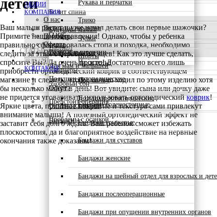
детей
Рукава и перчатки
АКЦИИ
КОМПАНИЯ
Болит спина
О нас
Трико
КОМПАНИЯ
Ваш малыш растет и уже начал делать свои первые шажочки?
Возврат и гарантии
Будущим мамам
О нас
Примите наши поздравления! Однако, чтобы у ребенка
Партнеры
Чулки
правильно сформировалась стопа и походка, необходимо
Оферта
Варикоз
СТАТЬИ
Возврат и гарантии
Отзывы клиентов
следить за этим с первых месяцев! Как это лучше сделать,
Шорты
СТАТЬИ
спросите Вы? Да очень просто! Достаточно всего лишь
На сиденье
Для мам и малышей
КОНТАКТЫ
Партнеры
приобрести ортопедический коврик в соответствующем
Подушки ортопедические
магазине и следить, чтобы малыш ходил по этому изделию хотя
КОНТАКТЫ
Под спину
Здоровый сон
бы несколько минут в день! Вот увидите: сына или дочку даже
Оферта
не придется уговаривать использовать ортопедический
коврик
!
Подушки ортопедические
Предстоит операция
Бандажи голеностопные
Яркие цвета, приятное покрытие и текстура сами привлекут
Отзывы клиентов
внимание малыша! А полезный ортопедический эффект не
Проблемы с осанкой
Бандажи
Бандажи грыжевые
заставит себя долго ждать. Ваш ребенок сможет избежать
плоскостопия, да и благоприятное воздействие на нервные
окончания также доказаны!
Бандажи для суставов
Бандажи женские
Бандажи на шейный отдел для взрослых и дет
Бандажи послеоперационные
Бандажи при опущении внутренних органов