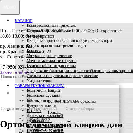
МЕНЮ
КАТАЛОГ
Компрессионный трикотаж
Пн. – Пт.: с 9:00 до 20:00; Суббота: 9.00-19.00; Воскресенье:
Подушки ортопедические
Бандажи
10.00-18.00; без перерывов
Вкладные приспособления в обувь, корректоры
Корректоры осанки-реклинаторы
пр. Ленина, 123
Корсеты
пр. Красноармейский, 23
Матрасы ортопедические
ул. Советская, 23
Мячи и массажные изделия
Приспособления для стопы
+7 (950) 924-19-51
Средства реабилитации и приспособления для помощи в 
Заказать звонок
Стельки и полустельки ортопедические
Уход за телом
ТОВАРЫ ПО ПОКАЗАНИЯМ
Болят ноги
Бандаж
КАТАЛОГ
Беспокоят суставы
Болит спина
Компрессионный трикотаж
Вспомогательные средства
Будущим мамам
Салоны низких цен Ортопедия-71
Статьи и обзоры
ТОВАРЫ ПО ПОКАЗАНИЯМ
Варикоз
Гольфы
Для мам и малышей
Болят ноги
Здоровый сон
Ортопедический коврик для
Колготки
Предстоит операция
АКЦИИ
Беспокоят суставы
Проблемы с осанкой