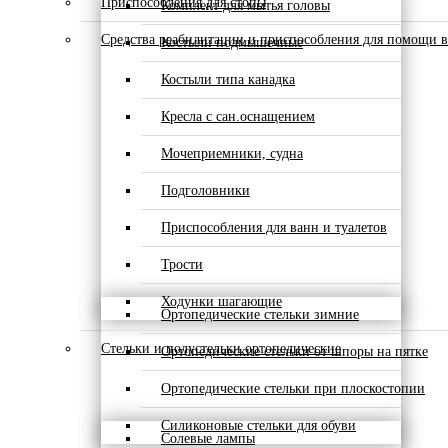
Приспособления для стопы
Комплект для мытья головы
Средства реабилитации и приспособления для помощи в
Костыли подмышечные
Костыли типа канадка
Кресла с сан.оснащением
Мочеприемники, судна
Подголовники
Приспособления для ванн и туалетов
Трости
Ходунки шагающие
Ортопедические стельки зимние
Стельки и полустельки ортопедические
Ортопедические стельки от шпоры на пятке
Ортопедические стельки при плоскостопии
Силиконовые стельки для обуви
Солевые лампы