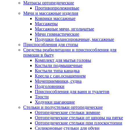
Матрасы ортопедические
Противопролежневые
Мячи и массажные изделия
Коврики массажные
Массажеры
Массажные мячи, игольчатые
Мячи гимнастические
Подушки балансировачные, массажные
Приспособления для стопы
Средства реабилитации и приспособления для
помощи в быту
Комплект для мытья головы
Костыли подмышечные
Костыли типа канадка
Кресла с сан.оснащением
Мочеприемники, судна
Подголовники
Приспособления для ванн и туалетов
Трости
Ходунки шагающие
Стельки и полустельки ортопедические
Ортопедические стельки зимние
Ортопедические стельки от шпоры на пятке
Ортопедические стельки при плоскостопии
Силиконовые стельки для обуви