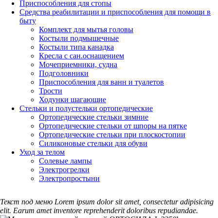
Приспособления для стопы
Средства реабилитации и приспособления для помощи в
быту
Комплект для мытья головы
Костыли подмышечные
Костыли типа канадка
Кресла с сан.оснащением
Мочеприемники, судна
Подголовники
Приспособления для ванн и туалетов
Трости
Ходунки шагающие
Стельки и полустельки ортопедические
Ортопедические стельки зимние
Ортопедические стельки от шпоры на пятке
Ортопедические стельки при плоскостопии
Силиконовые стельки для обуви
Уход за телом
Солевые лампы
Электрогрелки
Электропростыни
Текст под меню Lorem ipsum dolor sit amet, consectetur adipisicing
elit. Earum amet inventore reprehenderit doloribus repudiandae.