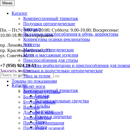
Меню
Каталог
Компрессионный трикотаж
Подушки ортопедические
Бандажи
Пн. – Пт.: с 9:00 до 20:00; Суббота: 9.00-19.00; Воскресенье:
Вкладные приспособления в обувь, корректоры
10.00-18.00; без перерывов
Корректоры осанки-реклинаторы
Корсеты
пр. Ленина, 123
Матрасы ортопедические
пр. Красноармейский, 23
Мячи и массажные изделия
ул. Советская, 23
Приспособления для стопы
+7 (950) 924-19-51
Средства реабилитации и приспособления для помо
Заказать звонок
Стельки и полустельки ортопедические
Уход за телом
Товары по показаниям
Каталог
Болят ноги
Компрессионный трикотаж
Беспокоят суставы
Бандаж
Болит спина
Вспомогательные средства
Будущим мамам
Гольфы
Варикоз
Колготки
Для мам и малышей
Рукава и перчатки
Здоровый сон
Трико
Предстоит операция
Чулки
Проблемы с осанкой