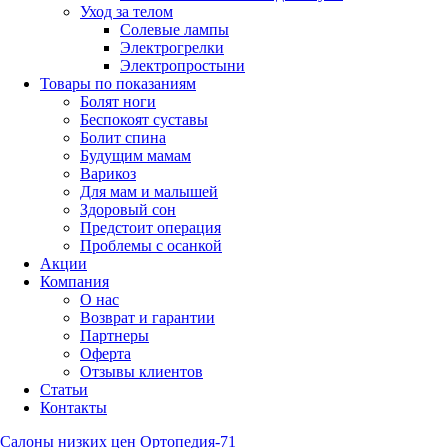
Уход за телом
Солевые лампы
Электрогрелки
Электропростыни
Товары по показаниям
Болят ноги
Беспокоят суставы
Болит спина
Будущим мамам
Варикоз
Для мам и малышей
Здоровый сон
Предстоит операция
Проблемы с осанкой
Акции
Компания
О нас
Возврат и гарантии
Партнеры
Оферта
Отзывы клиентов
Статьи
Контакты
Салоны низких цен Ортопедия-71