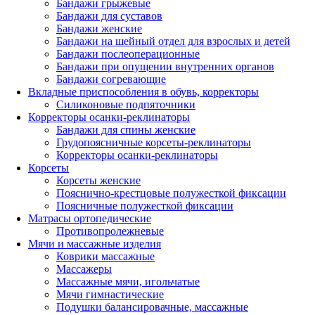
Бандажи грыжевые
Бандажи для суставов
Бандажи женские
Бандажи на шейный отдел для взрослых и детей
Бандажи послеоперационные
Бандажи при опущении внутренних органов
Бандажи согревающие
Вкладные приспособления в обувь, корректоры
Силиконовые подпяточники
Корректоры осанки-реклинаторы
Бандажи для спины женские
Грудопоясничные корсеты-реклинаторы
Корректоры осанки-реклинаторы
Корсеты
Корсеты женские
Пояснично-крестцовые полужесткой фиксации
Поясничные полужесткой фиксации
Матрасы ортопедические
Противопролежневые
Мячи и массажные изделия
Коврики массажные
Массажеры
Массажные мячи, игольчатые
Мячи гимнастические
Подушки балансировачные, массажные