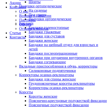
Шорты
Акции
Подушки ортопедические
Компания
На сиденье
О нас
Под спину
Возврат и гарантии
Подушки ортопедические
Партнеры
Бандажи
Оферта
Бандажи голеностопные
Отзывы клиентов
Бандажи грыжевые
Статьи
Бандажи для суставов
Контакты
Бандажи женские
Бандажи на шейный отдел для взрослых и
детей
Бандажи послеоперационные
Бандажи при опущении внутренних органов
Бандажи согревающие
Вкладные приспособления в обувь, корректоры
Силиконовые подпяточники
Корректоры осанки-реклинаторы
Бандажи для спины женские
Грудопоясничные корсеты-реклинаторы
Корректоры осанки-реклинаторы
Корсеты
Корсеты женские
Пояснично-крестцовые полужесткой фиксации
Поясничные полужесткой фиксации