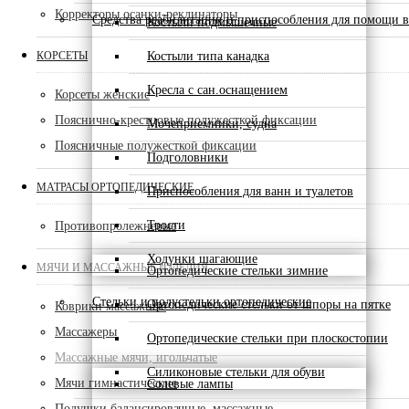
Корректоры осанки-реклинаторы
Средства реабилитации и приспособления для помощи в
Костыли подмышечные
КОРСЕТЫ
Костыли типа канадка
Кресла с сан.оснащением
Корсеты женские
Пояснично-крестцовые полужесткой фиксации
Мочеприемники, судна
Поясничные полужесткой фиксации
Подголовники
МАТРАСЫ ОРТОПЕДИЧЕСКИЕ
Приспособления для ванн и туалетов
Трости
Противопролежневые
Ходунки шагающие
МЯЧИ И МАССАЖНЫЕ ИЗДЕЛИЯ
Ортопедические стельки зимние
Стельки и полустельки ортопедические
Ортопедические стельки от шпоры на пятке
Коврики массажные
Массажеры
Ортопедические стельки при плоскостопии
Массажные мячи, игольчатые
Силиконовые стельки для обуви
Мячи гимнастические
Солевые лампы
Подушки балансировачные, массажные