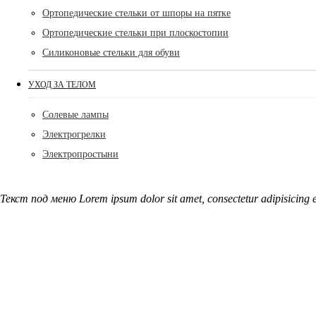
Ортопедические стельки от шпоры на пятке
Ортопедические стельки при плоскостопии
Силиконовые стельки для обуви
УХОД ЗА ТЕЛОМ
Солевые лампы
Электрогрелки
Электропростыни
Текст под меню Lorem ipsum dolor sit amet, consectetur adipisicing e