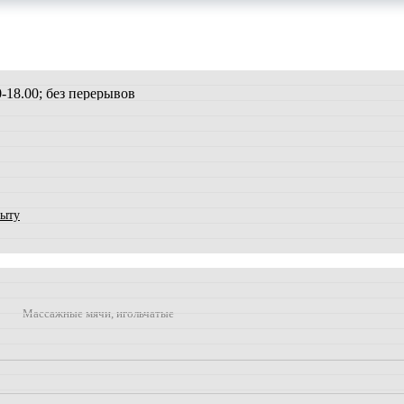
00-18.00; без перерывов
быту
Массажные мячи, игольчатые