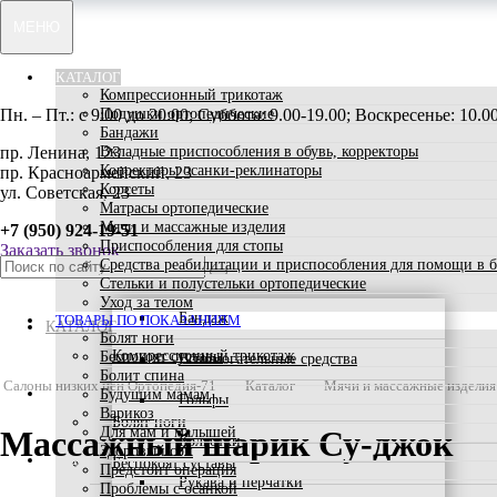
МЕНЮ
КАТАЛОГ
Компрессионный трикотаж
Пн. – Пт.: с 9:00 до 20:00; Суббота: 9.00-19.00; Воскресенье: 10.
Подушки ортопедические
Бандажи
пр. Ленина, 123
Вкладные приспособления в обувь, корректоры
Корректоры осанки-реклинаторы
пр. Красноармейский, 23
Корсеты
ул. Советская, 23
Матрасы ортопедические
Мячи и массажные изделия
+7 (950) 924-19-51
Приспособления для стопы
Заказать звонок
Средства реабилитации и приспособления для помощи в 
Стельки и полустельки ортопедические
Уход за телом
Бандаж
ТОВАРЫ ПО ПОКАЗАНИЯМ
КАТАЛОГ
Болят ноги
Компрессионный трикотаж
Беспокоят суставы
Вспомогательные средства
Болит спина
Салоны низких цен Ортопедия-71
Каталог
Мячи и массажные изделия
ТОВАРЫ ПО ПОКАЗАНИЯМ
Будущим мамам
Гольфы
Варикоз
Болят ноги
Для мам и малышей
Массажный шарик Су-джок
Колготки
Здоровый сон
АКЦИИ
Беспокоят суставы
Предстоит операция
Рукава и перчатки
Проблемы с осанкой