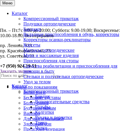
Меню
Каталог
Компрессионный трикотаж
Подушки ортопедические
Бандажи
Пн. – Пт.: с 9:00 до 20:00; Суббота: 9.00-19.00; Воскресенье:
Вкладные приспособления в обувь, корректоры
10.00-18.00; без перерывов
Корректоры осанки-реклинаторы
Корсеты
пр. Ленина, 123
Матрасы ортопедические
пр. Красноармейский, 23
Мячи и массажные изделия
ул. Советская, 23
Приспособления для стопы
+7 (950) 924-19-51
Средства реабилитации и приспособления для
Заказать звонок
помощи в быту
Стельки и полустельки ортопедические
Уход за телом
Каталог
Товары по показаниям
Компрессионный трикотаж
Болят ноги
Бандаж
Беспокоят суставы
Вспомогательные средства
Болит спина
Гольфы
Будущим мамам
Колготки
Варикоз
Рукава и перчатки
Для мам и малышей
Трико
Здоровый сон
Чулки
Предстоит операция