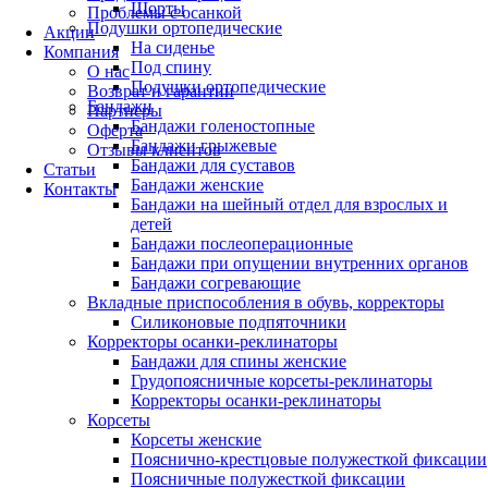
Шорты
Проблемы с осанкой
Подушки ортопедические
Акции
На сиденье
Компания
Под спину
О нас
Подушки ортопедические
Возврат и гарантии
Бандажи
Партнеры
Бандажи голеностопные
Оферта
Бандажи грыжевые
Отзывы клиентов
Бандажи для суставов
Статьи
Бандажи женские
Контакты
Бандажи на шейный отдел для взрослых и
детей
Бандажи послеоперационные
Бандажи при опущении внутренних органов
Бандажи согревающие
Вкладные приспособления в обувь, корректоры
Силиконовые подпяточники
Корректоры осанки-реклинаторы
Бандажи для спины женские
Грудопоясничные корсеты-реклинаторы
Корректоры осанки-реклинаторы
Корсеты
Корсеты женские
Пояснично-крестцовые полужесткой фиксации
Поясничные полужесткой фиксации