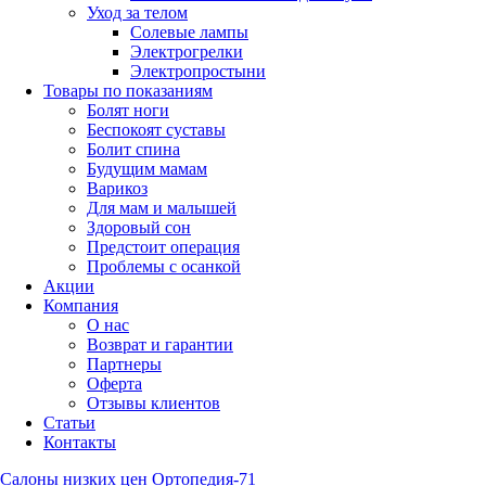
Уход за телом
Солевые лампы
Электрогрелки
Электропростыни
Товары по показаниям
Болят ноги
Беспокоят суставы
Болит спина
Будущим мамам
Варикоз
Для мам и малышей
Здоровый сон
Предстоит операция
Проблемы с осанкой
Акции
Компания
О нас
Возврат и гарантии
Партнеры
Оферта
Отзывы клиентов
Статьи
Контакты
Салоны низких цен Ортопедия-71