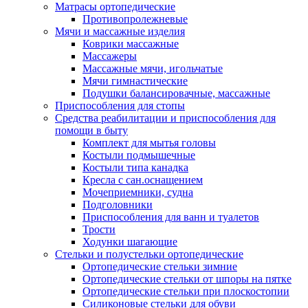
Матрасы ортопедические
Противопролежневые
Мячи и массажные изделия
Коврики массажные
Массажеры
Массажные мячи, игольчатые
Мячи гимнастические
Подушки балансировачные, массажные
Приспособления для стопы
Средства реабилитации и приспособления для
помощи в быту
Комплект для мытья головы
Костыли подмышечные
Костыли типа канадка
Кресла с сан.оснащением
Мочеприемники, судна
Подголовники
Приспособления для ванн и туалетов
Трости
Ходунки шагающие
Стельки и полустельки ортопедические
Ортопедические стельки зимние
Ортопедические стельки от шпоры на пятке
Ортопедические стельки при плоскостопии
Силиконовые стельки для обуви