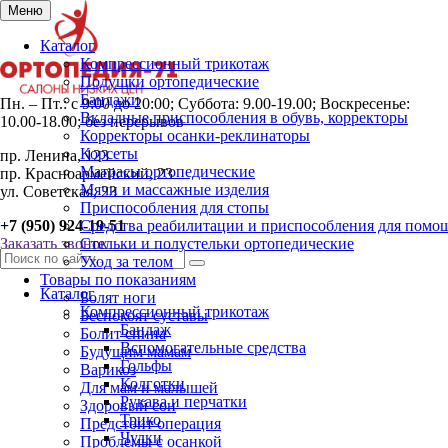
Меню
Каталог
Компрессионный трикотаж
Подушки ортопедические
Бандажи
Пн. – Пт.: с 9:00 до 20:00; Суббота: 9.00-19.00; Воскресенье:
Вкладные приспособления в обувь, корректоры
10.00-18.00; без перерывов
Корректоры осанки-реклинаторы
Корсеты
пр. Ленина, 123
Матрасы ортопедические
пр. Красноармейский, 23
Мячи и массажные изделия
ул. Советская, 23
Приспособления для стопы
+7 (950) 924-19-51
Средства реабилитации и приспособления для помо
Заказать звонок
Стельки и полустельки ортопедические
Уход за телом
Товары по показаниям
Каталог
Болят ноги
Компрессионный трикотаж
Беспокоят суставы
Бандаж
Болит спина
Вспомогательные средства
Будущим мамам
Гольфы
Варикоз
Колготки
Для мам и малышей
Рукава и перчатки
Здоровый сон
Трико
Предстоит операция
Чулки
Проблемы с осанкой