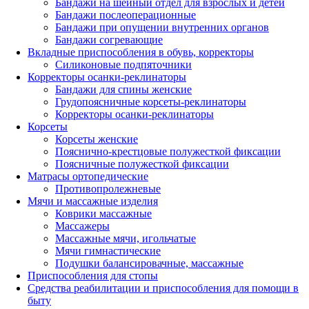
Бандажи на шейный отдел для взрослых и детей
Бандажи послеоперационные
Бандажи при опущении внутренних органов
Бандажи согревающие
Вкладные приспособления в обувь, корректоры
Силиконовые подпяточники
Корректоры осанки-реклинаторы
Бандажи для спины женские
Грудопоясничные корсеты-реклинаторы
Корректоры осанки-реклинаторы
Корсеты
Корсеты женские
Пояснично-крестцовые полужесткой фиксации
Поясничные полужесткой фиксации
Матрасы ортопедические
Противопролежневые
Мячи и массажные изделия
Коврики массажные
Массажеры
Массажные мячи, игольчатые
Мячи гимнастические
Подушки балансировачные, массажные
Приспособления для стопы
Средства реабилитации и приспособления для помощи в
быту