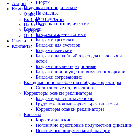
Шорты
Акции
Подушки ортопедические
Компания
На сиденье
О нас
Под спину
Возврат и гарантии
Подушки ортопедические
Партнеры
Бандажи
Оферта
Бандажи голеностопные
Отзывы клиентов
Бандажи грыжевые
Статьи
Бандажи для суставов
Контакты
Бандажи женские
Бандажи на шейный отдел для взрослых и
детей
Бандажи послеоперационные
Бандажи при опущении внутренних органов
Бандажи согревающие
Вкладные приспособления в обувь, корректоры
Силиконовые подпяточники
Корректоры осанки-реклинаторы
Бандажи для спины женские
Грудопоясничные корсеты-реклинаторы
Корректоры осанки-реклинаторы
Корсеты
Корсеты женские
Пояснично-крестцовые полужесткой фиксации
Поясничные полужесткой фиксации