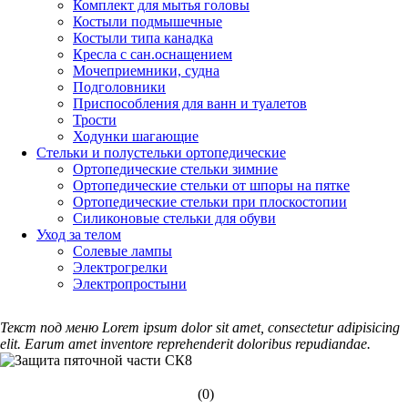
Комплект для мытья головы
Костыли подмышечные
Костыли типа канадка
Кресла с сан.оснащением
Мочеприемники, судна
Подголовники
Приспособления для ванн и туалетов
Трости
Ходунки шагающие
Стельки и полустельки ортопедические
Ортопедические стельки зимние
Ортопедические стельки от шпоры на пятке
Ортопедические стельки при плоскостопии
Силиконовые стельки для обуви
Уход за телом
Солевые лампы
Электрогрелки
Электропростыни
Текст под меню Lorem ipsum dolor sit amet, consectetur adipisicing
elit. Earum amet inventore reprehenderit doloribus repudiandae.
(0)