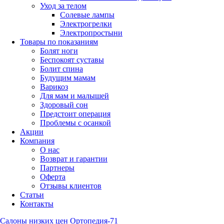
Уход за телом
Солевые лампы
Электрогрелки
Электропростыни
Товары по показаниям
Болят ноги
Беспокоят суставы
Болит спина
Будущим мамам
Варикоз
Для мам и малышей
Здоровый сон
Предстоит операция
Проблемы с осанкой
Акции
Компания
О нас
Возврат и гарантии
Партнеры
Оферта
Отзывы клиентов
Статьи
Контакты
Салоны низких цен Ортопедия-71