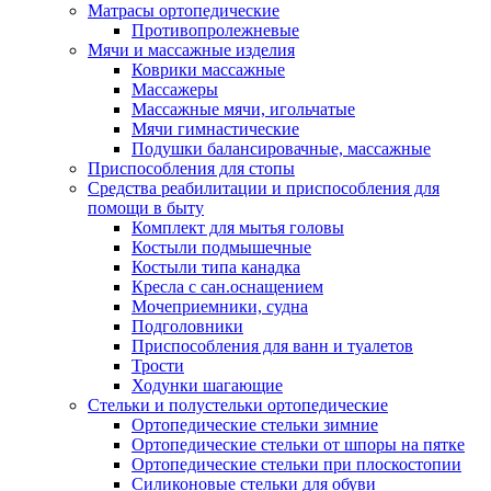
Матрасы ортопедические
Противопролежневые
Мячи и массажные изделия
Коврики массажные
Массажеры
Массажные мячи, игольчатые
Мячи гимнастические
Подушки балансировачные, массажные
Приспособления для стопы
Средства реабилитации и приспособления для
помощи в быту
Комплект для мытья головы
Костыли подмышечные
Костыли типа канадка
Кресла с сан.оснащением
Мочеприемники, судна
Подголовники
Приспособления для ванн и туалетов
Трости
Ходунки шагающие
Стельки и полустельки ортопедические
Ортопедические стельки зимние
Ортопедические стельки от шпоры на пятке
Ортопедические стельки при плоскостопии
Силиконовые стельки для обуви