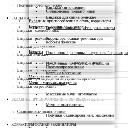
Подушки ортопедические
Бандажи согревающие
Силиконовые подпяточники
Бандажи для спины женские
БАНДАЖИ
Вкладные приспособления в обувь, корректоры
Корректоры осанки-реклинаторы
Грудопоясничные корсеты-реклинаторы
Бандажи голеностопные
Бандажи грыжевые
Корректоры осанки-реклинаторы
Корсеты женские
Бандажи для суставов
Корсеты
Пояснично-крестцовые полужесткой фиксации
Бандажи женские
Бандажи на шейный отдел для взрослых и детей
Поясничные полужесткой фиксации
Противопролежневые
Бандажи послеоперационные
Коврики массажные
Матрасы ортопедические
Бандажи при опущении внутренних органов
Мячи и массажные изделия
Массажеры
Бандажи согревающие
Массажные мячи, игольчатые
ВКЛАДНЫЕ ПРИСПОСОБЛЕНИЯ В ОБУВЬ, КОРРЕКТОРЫ
Мячи гимнастические
Силиконовые подпяточники
Подушки балансировачные, массажные
КОРРЕКТОРЫ ОСАНКИ-РЕКЛИНАТОРЫ