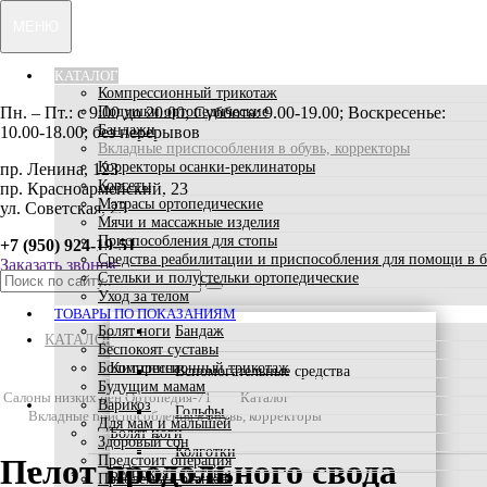
МЕНЮ
КАТАЛОГ
Компрессионный трикотаж
Пн. – Пт.: с 9:00 до 20:00; Суббота: 9.00-19.00; Воскресенье:
Подушки ортопедические
Бандажи
10.00-18.00; без перерывов
Вкладные приспособления в обувь, корректоры
Корректоры осанки-реклинаторы
пр. Ленина, 123
Корсеты
пр. Красноармейский, 23
Матрасы ортопедические
ул. Советская, 23
Мячи и массажные изделия
Приспособления для стопы
+7 (950) 924-19-51
Средства реабилитации и приспособления для помощи в 
Заказать звонок
Стельки и полустельки ортопедические
Уход за телом
ТОВАРЫ ПО ПОКАЗАНИЯМ
Болят ноги
Бандаж
КАТАЛОГ
Беспокоят суставы
Болит спина
Компрессионный трикотаж
Вспомогательные средства
Будущим мамам
Салоны низких цен Ортопедия-71
Каталог
ТОВАРЫ ПО ПОКАЗАНИЯМ
Варикоз
Гольфы
Вкладные приспособления в обувь, корректоры
Для мам и малышей
Болят ноги
Здоровый сон
Колготки
Предстоит операция
Пелот продольного свода
АКЦИИ
Беспокоят суставы
Проблемы с осанкой