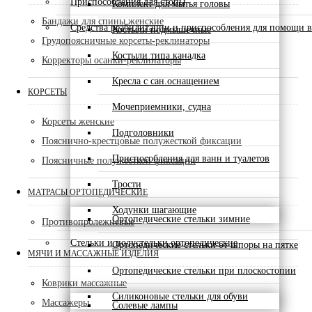
Приспособления для стопы
Комплект для мытья головы
Бандажи для спины женские
Средства реабилитации и приспособления для помощи в
Костыли подмышечные
Грудопоясничные корсеты-реклинаторы
Костыли типа канадка
Корректоры осанки-реклинаторы
Кресла с сан.оснащением
КОРСЕТЫ
Мочеприемники, судна
Корсеты женские
Подголовники
Пояснично-крестцовые полужесткой фиксации
Приспособления для ванн и туалетов
Поясничные полужесткой фиксации
Трости
МАТРАСЫ ОРТОПЕДИЧЕСКИЕ
Ходунки шагающие
Ортопедические стельки зимние
Противопролежневые
Стельки и полустельки ортопедические
Ортопедические стельки от шпоры на пятке
МЯЧИ И МАССАЖНЫЕ ИЗДЕЛИЯ
Ортопедические стельки при плоскостопии
Коврики массажные
Силиконовые стельки для обуви
Массажеры
Солевые лампы