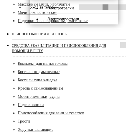
Массажные мячи, игольчатые
Уход за телом
Электрогрелки
Мячи гимнастические
Электропростыни
Подушки балансировачные, массажные
ПРИСПОСОБЛЕНИЯ ДЛЯ СТОПЫ
СРЕДСТВА РЕАБИЛИТАЦИИ И ПРИСПОСОБЛЕНИЯ ДЛЯ
ПОМОЩИ В БЫТУ
Комплект для мытья головы
Костыли подмышечные
Костыли типа канадка
Кресла с сан.оснащением
Мочеприемники, судна
Подголовники
Приспособления для ванн и туалетов
Трости
Ходунки шагающие