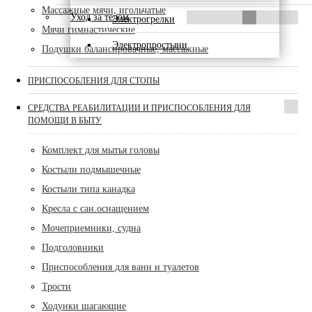
Массажные мячи, игольчатые
Уход за телом
Электрогрелки
Мячи гимнастические
Электропростыни
Подушки балансировачные, массажные
ПРИСПОСОБЛЕНИЯ ДЛЯ СТОПЫ
СРЕДСТВА РЕАБИЛИТАЦИИ И ПРИСПОСОБЛЕНИЯ ДЛЯ
ПОМОЩИ В БЫТУ
Комплект для мытья головы
Костыли подмышечные
Костыли типа канадка
Кресла с сан.оснащением
Мочеприемники, судна
Подголовники
Приспособления для ванн и туалетов
Трости
Ходунки шагающие