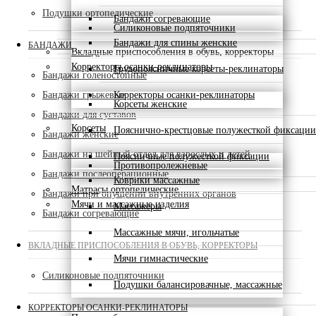
Подушки ортопедические
Бандажи согревающие
Силиконовые подпяточники
Бандажи для спины женские
БАНДАЖИ
Вкладные приспособления в обувь, корректоры
Корректоры осанки-реклинаторы
Грудопоясничные корсеты-реклинаторы
Бандажи голеностопные
Бандажи грыжевые
Корректоры осанки-реклинаторы
Корсеты женские
Бандажи для суставов
Корсеты
Пояснично-крестцовые полужесткой фиксации
Бандажи женские
Бандажи на шейный отдел для взрослых и детей
Поясничные полужесткой фиксации
Противопролежневые
Бандажи послеоперационные
Коврики массажные
Матрасы ортопедические
Бандажи при опущении внутренних органов
Мячи и массажные изделия
Массажеры
Бандажи согревающие
Массажные мячи, игольчатые
ВКЛАДНЫЕ ПРИСПОСОБЛЕНИЯ В ОБУВЬ, КОРРЕКТОРЫ
Мячи гимнастические
Силиконовые подпяточники
Подушки балансировачные, массажные
КОРРЕКТОРЫ ОСАНКИ-РЕКЛИНАТОРЫ