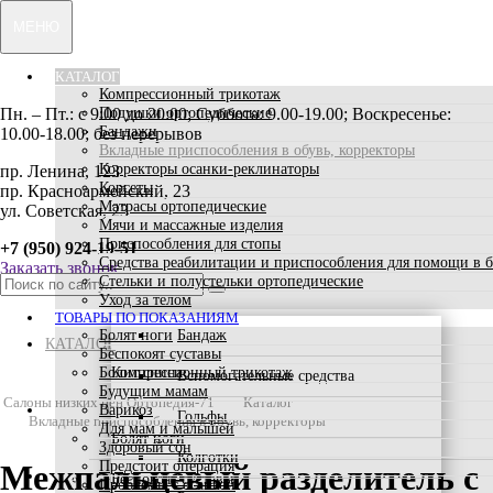
МЕНЮ
КАТАЛОГ
Компрессионный трикотаж
Пн. – Пт.: с 9:00 до 20:00; Суббота: 9.00-19.00; Воскресенье:
Подушки ортопедические
Бандажи
10.00-18.00; без перерывов
Вкладные приспособления в обувь, корректоры
Корректоры осанки-реклинаторы
пр. Ленина, 123
Корсеты
пр. Красноармейский, 23
Матрасы ортопедические
ул. Советская, 23
Мячи и массажные изделия
Приспособления для стопы
+7 (950) 924-19-51
Средства реабилитации и приспособления для помощи в 
Заказать звонок
Стельки и полустельки ортопедические
Уход за телом
ТОВАРЫ ПО ПОКАЗАНИЯМ
Болят ноги
Бандаж
КАТАЛОГ
Беспокоят суставы
Болит спина
Компрессионный трикотаж
Вспомогательные средства
Будущим мамам
Салоны низких цен Ортопедия-71
Каталог
ТОВАРЫ ПО ПОКАЗАНИЯМ
Варикоз
Гольфы
Вкладные приспособления в обувь, корректоры
Для мам и малышей
Болят ноги
Здоровый сон
Колготки
Предстоит операция
Межпальцевый разделитель с
АКЦИИ
Беспокоят суставы
Проблемы с осанкой