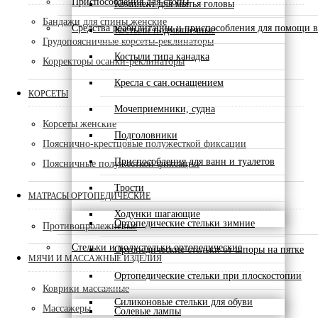
Приспособления для стопы
Комплект для мытья головы
Бандажи для спины женские
Средства реабилитации и приспособления для помощи в
Костыли подмышечные
Грудопоясничные корсеты-реклинаторы
Костыли типа канадка
Корректоры осанки-реклинаторы
Кресла с сан.оснащением
КОРСЕТЫ
Мочеприемники, судна
Корсеты женские
Подголовники
Пояснично-крестцовые полужесткой фиксации
Приспособления для ванн и туалетов
Поясничные полужесткой фиксации
Трости
МАТРАСЫ ОРТОПЕДИЧЕСКИЕ
Ходунки шагающие
Ортопедические стельки зимние
Противопролежневые
Стельки и полустельки ортопедические
Ортопедические стельки от шпоры на пятке
МЯЧИ И МАССАЖНЫЕ ИЗДЕЛИЯ
Ортопедические стельки при плоскостопии
Коврики массажные
Силиконовые стельки для обуви
Массажеры
Солевые лампы