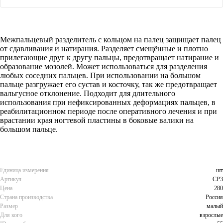
Межпальцевый разделитель с кольцом на палец защищает палец
от сдавливания и натирания. Разделяет смещённые и плотно
прилегающие друг к другу пальцы, предотвращает натирание и
образование мозолей. Может использоваться для разделения
любых соседних пальцев. При использовании на большом
пальце разгружает его сустав и косточку, так же предотвращает
вальгусное отклонение. Подходит для длительного
использования при нефиксированных деформациях пальцев, в
реабилитационном периоде после оперативного лечения и при
врастании края ногтевой пластины в боковые валики на
большом пальце.
Единица измерения
шт
Артикул
СР3
Цена
280
Страна производства
Россия
Размер
малый
Для кого
взрослые