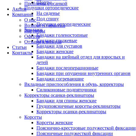
Шорты
Проблемы с осанкой
Подушки ортопедические
Акции
На сиденье
Компания
Под спину
О нас
Подушки ортопедические
Возврат и гарантии
Бандажи
Партнеры
Бандажи голеностопные
Оферта
Бандажи грыжевые
Отзывы клиентов
Бандажи для суставов
Статьи
Бандажи женские
Контакты
Бандажи на шейный отдел для взрослых и
детей
Бандажи послеоперационные
Бандажи при опущении внутренних органов
Бандажи согревающие
Вкладные приспособления в обувь, корректоры
Силиконовые подпяточники
Корректоры осанки-реклинаторы
Бандажи для спины женские
Грудопоясничные корсеты-реклинаторы
Корректоры осанки-реклинаторы
Корсеты
Корсеты женские
Пояснично-крестцовые полужесткой фиксации
Поясничные полужесткой фиксации