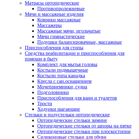
Матрасы ортопедические
Противопролежневые
Мячи и массажные изделия
Коврики массажные
Массажеры
Массажные мячи, игольчатые
Мячи гимнастические
Подушки балансировачные, массажные
Приспособления для стопы
Средства реабилитации и приспособления для
помощи в быту
Комплект для мытья головы
Костыли подмышечные
Костыли типа канадка
Кресла с сан.оснащением
Мочеприемники, судна
Подголовники
Приспособления для ванн и туалетов
Трости
Ходунки шагающие
Стельки и полустельки ортопедические
Ортопедические стельки зимние
Ортопедические стельки от шпоры на пятке
Ортопедические стельки при плоскостопии
Силиконовые стельки для обуви