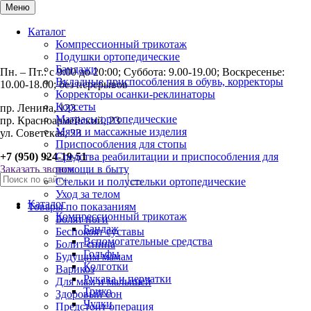
Меню
Каталог
Компрессионный трикотаж
Подушки ортопедические
Бандажи
Пн. – Пт.: с 9:00 до 20:00; Суббота: 9.00-19.00; Воскресенье:
Вкладные приспособления в обувь, корректоры
10.00-18.00; без перерывов
Корректоры осанки-реклинаторы
Корсеты
пр. Ленина, 123
Матрасы ортопедические
пр. Красноармейский, 23
Мячи и массажные изделия
ул. Советская, 23
Приспособления для стопы
+7 (950) 924-19-51
Средства реабилитации и приспособления для
Заказать звонок
помощи в быту
Стельки и полустельки ортопедические
Уход за телом
Каталог
Товары по показаниям
Компрессионный трикотаж
Болят ноги
Бандаж
Беспокоят суставы
Вспомогательные средства
Болит спина
Гольфы
Будущим мамам
Колготки
Варикоз
Рукава и перчатки
Для мам и малышей
Трико
Здоровый сон
Чулки
Предстоит операция