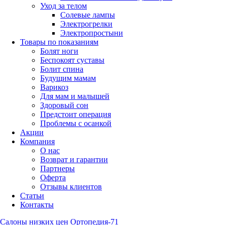
Уход за телом
Солевые лампы
Электрогрелки
Электропростыни
Товары по показаниям
Болят ноги
Беспокоят суставы
Болит спина
Будущим мамам
Варикоз
Для мам и малышей
Здоровый сон
Предстоит операция
Проблемы с осанкой
Акции
Компания
О нас
Возврат и гарантии
Партнеры
Оферта
Отзывы клиентов
Статьи
Контакты
Салоны низких цен Ортопедия-71