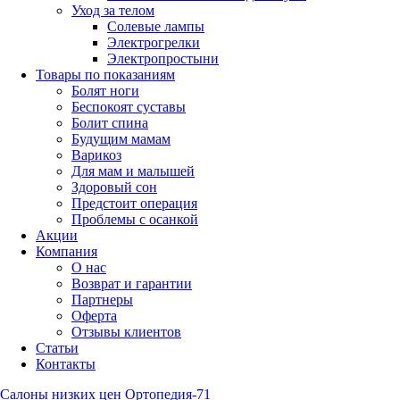
Уход за телом
Солевые лампы
Электрогрелки
Электропростыни
Товары по показаниям
Болят ноги
Беспокоят суставы
Болит спина
Будущим мамам
Варикоз
Для мам и малышей
Здоровый сон
Предстоит операция
Проблемы с осанкой
Акции
Компания
О нас
Возврат и гарантии
Партнеры
Оферта
Отзывы клиентов
Статьи
Контакты
Салоны низких цен Ортопедия-71