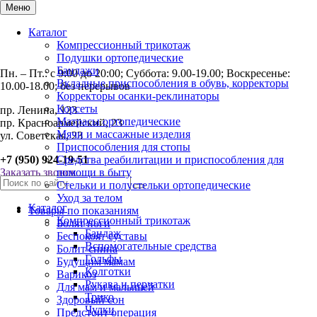
Меню
Каталог
Компрессионный трикотаж
Подушки ортопедические
Бандажи
Пн. – Пт.: с 9:00 до 20:00; Суббота: 9.00-19.00; Воскресенье:
Вкладные приспособления в обувь, корректоры
10.00-18.00; без перерывов
Корректоры осанки-реклинаторы
Корсеты
пр. Ленина, 123
Матрасы ортопедические
пр. Красноармейский, 23
Мячи и массажные изделия
ул. Советская, 23
Приспособления для стопы
+7 (950) 924-19-51
Средства реабилитации и приспособления для
Заказать звонок
помощи в быту
Стельки и полустельки ортопедические
Уход за телом
Каталог
Товары по показаниям
Компрессионный трикотаж
Болят ноги
Бандаж
Беспокоят суставы
Вспомогательные средства
Болит спина
Гольфы
Будущим мамам
Колготки
Варикоз
Рукава и перчатки
Для мам и малышей
Трико
Здоровый сон
Чулки
Предстоит операция