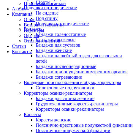
Шорты
Проблемы с осанкой
Подушки ортопедические
Акции
На сиденье
Компания
Под спину
О нас
Подушки ортопедические
Возврат и гарантии
Бандажи
Партнеры
Бандажи голеностопные
Оферта
Бандажи грыжевые
Отзывы клиентов
Бандажи для суставов
Статьи
Бандажи женские
Контакты
Бандажи на шейный отдел для взрослых и
детей
Бандажи послеоперационные
Бандажи при опущении внутренних органов
Бандажи согревающие
Вкладные приспособления в обувь, корректоры
Силиконовые подпяточники
Корректоры осанки-реклинаторы
Бандажи для спины женские
Грудопоясничные корсеты-реклинаторы
Корректоры осанки-реклинаторы
Корсеты
Корсеты женские
Пояснично-крестцовые полужесткой фиксации
Поясничные полужесткой фиксации