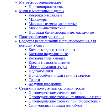
Матрасы ортопедические
Противопролежневые
Мячи и массажные изделия
Коврики массажные
Массажеры
Массажные мячи, игольчатые
Мячи гимнастические
Подушки балансировачные, массажные
Приспособления для стопы
Средства реабилитации и приспособления для
помощи в быту
Комплект для мытья головы
Костыли подмышечные
Костыли типа канадка
Кресла с сан.оснащением
Мочеприемники, судна
Подголовники
Приспособления для ванн и туалетов
Трости
Ходунки шагающие
Стельки и полустельки ортопедические
Ортопедические стельки зимние
Ортопедические стельки от шпоры на пятке
Ортопедические стельки при плоскостопии
Силиконовые стельки для обуви