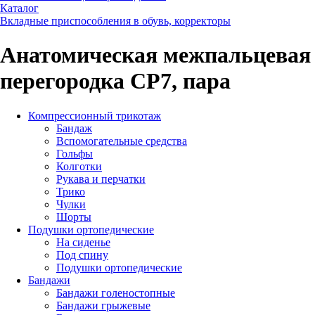
Каталог
Вкладные приспособления в обувь, корректоры
Анатомическая межпальцевая
перегородка СР7, пара
Компрессионный трикотаж
Бандаж
Вспомогательные средства
Гольфы
Колготки
Рукава и перчатки
Трико
Чулки
Шорты
Подушки ортопедические
На сиденье
Под спину
Подушки ортопедические
Бандажи
Бандажи голеностопные
Бандажи грыжевые