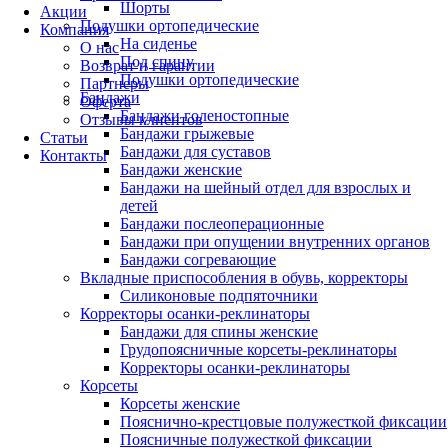
Шорты
Акции
Подушки ортопедические
Компания
На сиденье
О нас
Под спину
Возврат и гарантии
Подушки ортопедические
Партнеры
Бандажи
Оферта
Бандажи голеностопные
Отзывы клиентов
Бандажи грыжевые
Статьи
Бандажи для суставов
Контакты
Бандажи женские
Бандажи на шейный отдел для взрослых и
детей
Бандажи послеоперационные
Бандажи при опущении внутренних органов
Бандажи согревающие
Вкладные приспособления в обувь, корректоры
Силиконовые подпяточники
Корректоры осанки-реклинаторы
Бандажи для спины женские
Грудопоясничные корсеты-реклинаторы
Корректоры осанки-реклинаторы
Корсеты
Корсеты женские
Пояснично-крестцовые полужесткой фиксации
Поясничные полужесткой фиксации