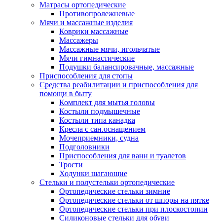
Матрасы ортопедические
Противопролежневые
Мячи и массажные изделия
Коврики массажные
Массажеры
Массажные мячи, игольчатые
Мячи гимнастические
Подушки балансировачные, массажные
Приспособления для стопы
Средства реабилитации и приспособления для
помощи в быту
Комплект для мытья головы
Костыли подмышечные
Костыли типа канадка
Кресла с сан.оснащением
Мочеприемники, судна
Подголовники
Приспособления для ванн и туалетов
Трости
Ходунки шагающие
Стельки и полустельки ортопедические
Ортопедические стельки зимние
Ортопедические стельки от шпоры на пятке
Ортопедические стельки при плоскостопии
Силиконовые стельки для обуви