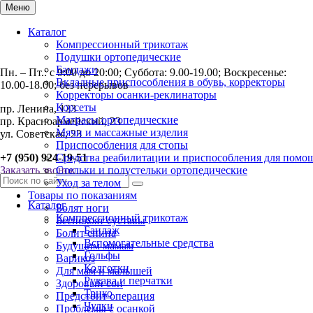
Меню
Каталог
Компрессионный трикотаж
Подушки ортопедические
Бандажи
Пн. – Пт.: с 9:00 до 20:00; Суббота: 9.00-19.00; Воскресенье:
Вкладные приспособления в обувь, корректоры
10.00-18.00; без перерывов
Корректоры осанки-реклинаторы
Корсеты
пр. Ленина, 123
Матрасы ортопедические
пр. Красноармейский, 23
Мячи и массажные изделия
ул. Советская, 23
Приспособления для стопы
+7 (950) 924-19-51
Средства реабилитации и приспособления для помо
Заказать звонок
Стельки и полустельки ортопедические
Уход за телом
Товары по показаниям
Каталог
Болят ноги
Компрессионный трикотаж
Беспокоят суставы
Бандаж
Болит спина
Вспомогательные средства
Будущим мамам
Гольфы
Варикоз
Колготки
Для мам и малышей
Рукава и перчатки
Здоровый сон
Трико
Предстоит операция
Чулки
Проблемы с осанкой