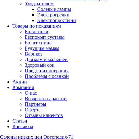
Уход за телом
Солевые лампы
Электрогрелки
Электропростыни
Товары по показаниям
Болят ноги
Беспокоят суставы
Болит спина
Будущим мамам
Варикоз
Для мам и малышей
Здоровый сон
Предстоит операция
Проблемы с осанкой
Акции
Компания
О нас
Возврат и гарантии
Партнеры
Оферта
Отзывы клиентов
Статьи
Контакты
Салоны низких цен Ортопедия-71