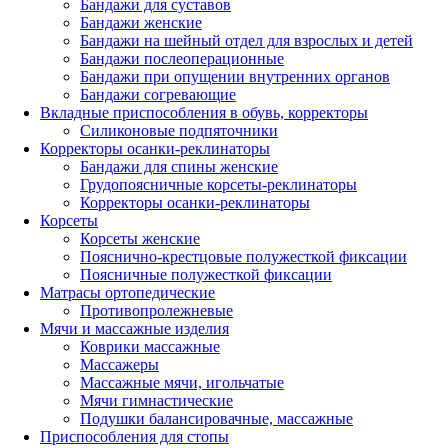
Бандажи для суставов
Бандажи женские
Бандажи на шейный отдел для взрослых и детей
Бандажи послеоперационные
Бандажи при опущении внутренних органов
Бандажи согревающие
Вкладные приспособления в обувь, корректоры
Силиконовые подпяточники
Корректоры осанки-реклинаторы
Бандажи для спины женские
Грудопоясничные корсеты-реклинаторы
Корректоры осанки-реклинаторы
Корсеты
Корсеты женские
Пояснично-крестцовые полужесткой фиксации
Поясничные полужесткой фиксации
Матрасы ортопедические
Противопролежневые
Мячи и массажные изделия
Коврики массажные
Массажеры
Массажные мячи, игольчатые
Мячи гимнастические
Подушки балансировачные, массажные
Приспособления для стопы