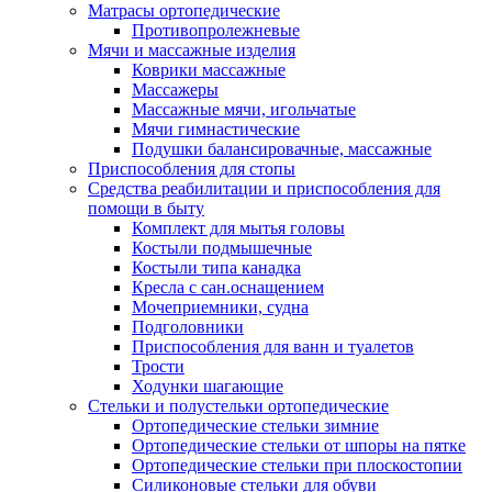
Матрасы ортопедические
Противопролежневые
Мячи и массажные изделия
Коврики массажные
Массажеры
Массажные мячи, игольчатые
Мячи гимнастические
Подушки балансировачные, массажные
Приспособления для стопы
Средства реабилитации и приспособления для
помощи в быту
Комплект для мытья головы
Костыли подмышечные
Костыли типа канадка
Кресла с сан.оснащением
Мочеприемники, судна
Подголовники
Приспособления для ванн и туалетов
Трости
Ходунки шагающие
Стельки и полустельки ортопедические
Ортопедические стельки зимние
Ортопедические стельки от шпоры на пятке
Ортопедические стельки при плоскостопии
Силиконовые стельки для обуви