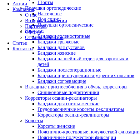
Шорты
Акции
Подушки ортопедические
Компания
На сиденье
О нас
Под спину
Возврат и гарантии
Подушки ортопедические
Партнеры
Бандажи
Оферта
Бандажи голеностопные
Отзывы клиентов
Бандажи грыжевые
Статьи
Бандажи для суставов
Контакты
Бандажи женские
Бандажи на шейный отдел для взрослых и
детей
Бандажи послеоперационные
Бандажи при опущении внутренних органов
Бандажи согревающие
Вкладные приспособления в обувь, корректоры
Силиконовые подпяточники
Корректоры осанки-реклинаторы
Бандажи для спины женские
Грудопоясничные корсеты-реклинаторы
Корректоры осанки-реклинаторы
Корсеты
Корсеты женские
Пояснично-крестцовые полужесткой фиксации
Поясничные полужесткой фиксации