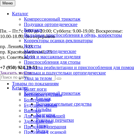
Меню
Каталог
Компрессионный трикотаж
Подушки ортопедические
Бандажи
Пн. – Пт.: с 9:00 до 20:00; Суббота: 9.00-19.00; Воскресенье:
Вкладные приспособления в обувь, корректоры
10.00-18.00; без перерывов
Корректоры осанки-реклинаторы
Корсеты
пр. Ленина, 123
Матрасы ортопедические
пр. Красноармейский, 23
Мячи и массажные изделия
ул. Советская, 23
Приспособления для стопы
+7 (950) 924-19-51
Средства реабилитации и приспособления для помо
Заказать звонок
Стельки и полустельки ортопедические
Уход за телом
Товары по показаниям
Каталог
Болят ноги
Компрессионный трикотаж
Беспокоят суставы
Бандаж
Болит спина
Вспомогательные средства
Будущим мамам
Гольфы
Варикоз
Колготки
Для мам и малышей
Рукава и перчатки
Здоровый сон
Трико
Предстоит операция
Чулки
Проблемы с осанкой