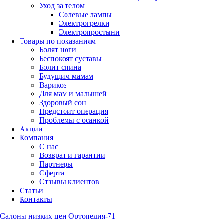
Уход за телом
Солевые лампы
Электрогрелки
Электропростыни
Товары по показаниям
Болят ноги
Беспокоят суставы
Болит спина
Будущим мамам
Варикоз
Для мам и малышей
Здоровый сон
Предстоит операция
Проблемы с осанкой
Акции
Компания
О нас
Возврат и гарантии
Партнеры
Оферта
Отзывы клиентов
Статьи
Контакты
Салоны низких цен Ортопедия-71