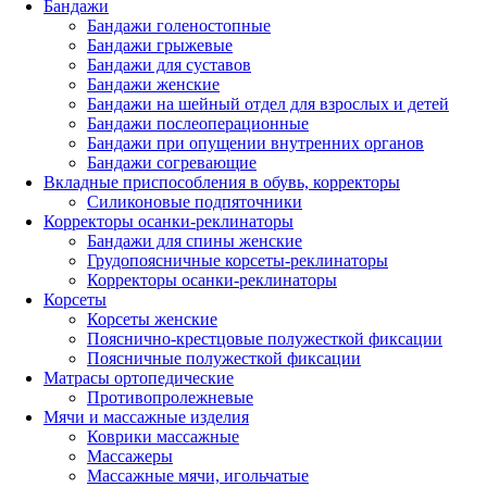
Бандажи
Бандажи голеностопные
Бандажи грыжевые
Бандажи для суставов
Бандажи женские
Бандажи на шейный отдел для взрослых и детей
Бандажи послеоперационные
Бандажи при опущении внутренних органов
Бандажи согревающие
Вкладные приспособления в обувь, корректоры
Силиконовые подпяточники
Корректоры осанки-реклинаторы
Бандажи для спины женские
Грудопоясничные корсеты-реклинаторы
Корректоры осанки-реклинаторы
Корсеты
Корсеты женские
Пояснично-крестцовые полужесткой фиксации
Поясничные полужесткой фиксации
Матрасы ортопедические
Противопролежневые
Мячи и массажные изделия
Коврики массажные
Массажеры
Массажные мячи, игольчатые