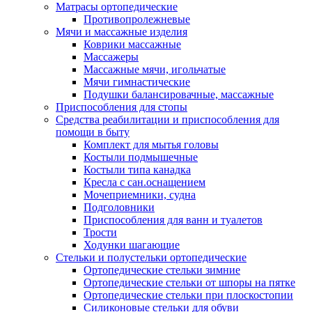
Матрасы ортопедические
Противопролежневые
Мячи и массажные изделия
Коврики массажные
Массажеры
Массажные мячи, игольчатые
Мячи гимнастические
Подушки балансировачные, массажные
Приспособления для стопы
Средства реабилитации и приспособления для
помощи в быту
Комплект для мытья головы
Костыли подмышечные
Костыли типа канадка
Кресла с сан.оснащением
Мочеприемники, судна
Подголовники
Приспособления для ванн и туалетов
Трости
Ходунки шагающие
Стельки и полустельки ортопедические
Ортопедические стельки зимние
Ортопедические стельки от шпоры на пятке
Ортопедические стельки при плоскостопии
Силиконовые стельки для обуви