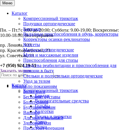
Меню
Каталог
Компрессионный трикотаж
Подушки ортопедические
Бандажи
Пн. – Пт.: с 9:00 до 20:00; Суббота: 9.00-19.00; Воскресенье:
Вкладные приспособления в обувь, корректоры
10.00-18.00; без перерывов
Корректоры осанки-реклинаторы
Корсеты
пр. Ленина, 123
Матрасы ортопедические
пр. Красноармейский, 23
Мячи и массажные изделия
ул. Советская, 23
Приспособления для стопы
+7 (950) 924-19-51
Средства реабилитации и приспособления для
Заказать звонок
помощи в быту
Стельки и полустельки ортопедические
Уход за телом
Каталог
Товары по показаниям
Компрессионный трикотаж
Болят ноги
Бандаж
Беспокоят суставы
Вспомогательные средства
Болит спина
Гольфы
Будущим мамам
Колготки
Варикоз
Рукава и перчатки
Для мам и малышей
Трико
Здоровый сон
Чулки
Предстоит операция