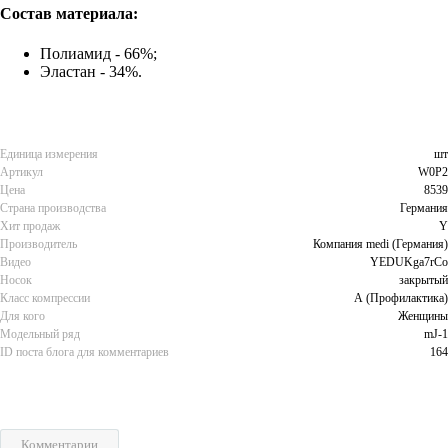
Состав материала:
Полиамид - 66%;
Эластан - 34%.
Единица измерения
шт
Артикул
W0P2
Цена
8539
Страна производства
Германия
Хит продаж
Y
Производитель
Компания medi (Германия)
Видео
YEDUKga7rCo
Носок
закрытый
Класс компрессии
А (Профилактика)
Для кого
Женщины
Модельный ряд
mJ-1
ID поста блога для комментариев
164
Комментарии