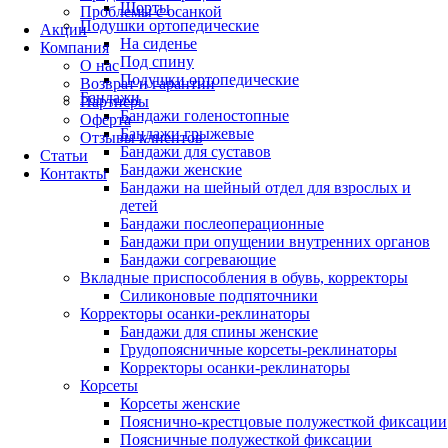
Шорты
Проблемы с осанкой
Подушки ортопедические
Акции
На сиденье
Компания
Под спину
О нас
Подушки ортопедические
Возврат и гарантии
Бандажи
Партнеры
Бандажи голеностопные
Оферта
Бандажи грыжевые
Отзывы клиентов
Бандажи для суставов
Статьи
Бандажи женские
Контакты
Бандажи на шейный отдел для взрослых и
детей
Бандажи послеоперационные
Бандажи при опущении внутренних органов
Бандажи согревающие
Вкладные приспособления в обувь, корректоры
Силиконовые подпяточники
Корректоры осанки-реклинаторы
Бандажи для спины женские
Грудопоясничные корсеты-реклинаторы
Корректоры осанки-реклинаторы
Корсеты
Корсеты женские
Пояснично-крестцовые полужесткой фиксации
Поясничные полужесткой фиксации