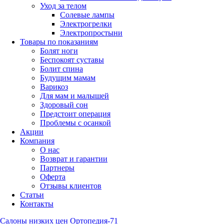
Уход за телом
Солевые лампы
Электрогрелки
Электропростыни
Товары по показаниям
Болят ноги
Беспокоят суставы
Болит спина
Будущим мамам
Варикоз
Для мам и малышей
Здоровый сон
Предстоит операция
Проблемы с осанкой
Акции
Компания
О нас
Возврат и гарантии
Партнеры
Оферта
Отзывы клиентов
Статьи
Контакты
Салоны низких цен Ортопедия-71