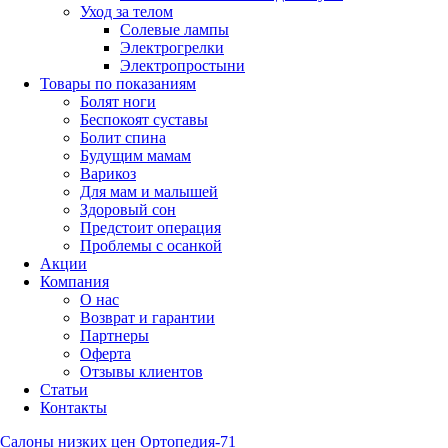
Уход за телом
Солевые лампы
Электрогрелки
Электропростыни
Товары по показаниям
Болят ноги
Беспокоят суставы
Болит спина
Будущим мамам
Варикоз
Для мам и малышей
Здоровый сон
Предстоит операция
Проблемы с осанкой
Акции
Компания
О нас
Возврат и гарантии
Партнеры
Оферта
Отзывы клиентов
Статьи
Контакты
Салоны низких цен Ортопедия-71