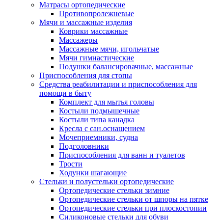
Матрасы ортопедические
Противопролежневые
Мячи и массажные изделия
Коврики массажные
Массажеры
Массажные мячи, игольчатые
Мячи гимнастические
Подушки балансировачные, массажные
Приспособления для стопы
Средства реабилитации и приспособления для
помощи в быту
Комплект для мытья головы
Костыли подмышечные
Костыли типа канадка
Кресла с сан.оснащением
Мочеприемники, судна
Подголовники
Приспособления для ванн и туалетов
Трости
Ходунки шагающие
Стельки и полустельки ортопедические
Ортопедические стельки зимние
Ортопедические стельки от шпоры на пятке
Ортопедические стельки при плоскостопии
Силиконовые стельки для обуви