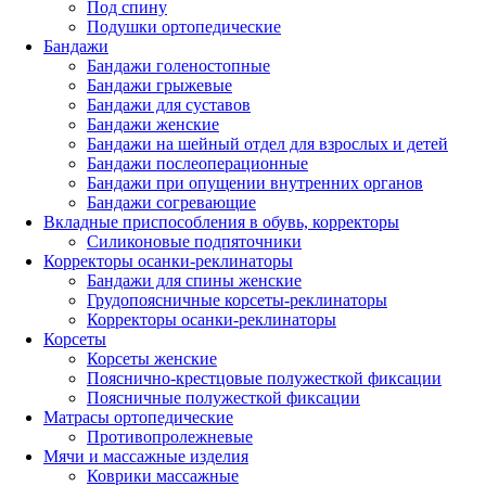
Под спину
Подушки ортопедические
Бандажи
Бандажи голеностопные
Бандажи грыжевые
Бандажи для суставов
Бандажи женские
Бандажи на шейный отдел для взрослых и детей
Бандажи послеоперационные
Бандажи при опущении внутренних органов
Бандажи согревающие
Вкладные приспособления в обувь, корректоры
Силиконовые подпяточники
Корректоры осанки-реклинаторы
Бандажи для спины женские
Грудопоясничные корсеты-реклинаторы
Корректоры осанки-реклинаторы
Корсеты
Корсеты женские
Пояснично-крестцовые полужесткой фиксации
Поясничные полужесткой фиксации
Матрасы ортопедические
Противопролежневые
Мячи и массажные изделия
Коврики массажные