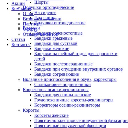
Шорты
Акции
Подушки ортопедические
Компания
На сиденье
О нас
Под спину
Возврат и гарантии
Подушки ортопедические
Партнеры
Бандажи
Оферта
Бандажи голеностопные
Отзывы клиентов
Бандажи грыжевые
Статьи
Бандажи для суставов
Контакты
Бандажи женские
Бандажи на шейный отдел для взрослых и
детей
Бандажи послеоперационные
Бандажи при опущении внутренних органов
Бандажи согревающие
Вкладные приспособления в обувь, корректоры
Силиконовые подпяточники
Корректоры осанки-реклинаторы
Бандажи для спины женские
Грудопоясничные корсеты-реклинаторы
Корректоры осанки-реклинаторы
Корсеты
Корсеты женские
Пояснично-крестцовые полужесткой фиксации
Поясничные полужесткой фиксации