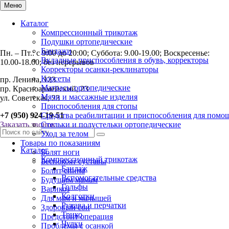
Меню
Каталог
Компрессионный трикотаж
Подушки ортопедические
Бандажи
Пн. – Пт.: с 9:00 до 20:00; Суббота: 9.00-19.00; Воскресенье:
Вкладные приспособления в обувь, корректоры
10.00-18.00; без перерывов
Корректоры осанки-реклинаторы
Корсеты
пр. Ленина, 123
Матрасы ортопедические
пр. Красноармейский, 23
Мячи и массажные изделия
ул. Советская, 23
Приспособления для стопы
+7 (950) 924-19-51
Средства реабилитации и приспособления для помо
Заказать звонок
Стельки и полустельки ортопедические
Уход за телом
Товары по показаниям
Каталог
Болят ноги
Компрессионный трикотаж
Беспокоят суставы
Бандаж
Болит спина
Вспомогательные средства
Будущим мамам
Гольфы
Варикоз
Колготки
Для мам и малышей
Рукава и перчатки
Здоровый сон
Трико
Предстоит операция
Чулки
Проблемы с осанкой