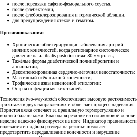
после перевязки сафено-феморального соустья,
после флебэктомии,
после флебосклерозирования и термической абляции,
для предупреждения отёков и гематом.
Противопоказания:
Хронические облитерирующие заболевания артерий
нижних конечностей, когда регионарное систолическое
давление на a. tibialis posterior ниже 80 мм рт. ст.;
Тяжёлые формы диабетической полинейропатии и
ангиопатии;
Декомпенсированная сердечно-лёгочная недостаточность;
Массивный отёк нижней конечности;
Трофические язвы невенозной этиологии;
Острая инфекция мягких тканей.
Технология two-way-stretch обеспечивает высокую растяжимость
трикотажа в двух направлениях и облегчает процесс надевания.
Пористая вязка отвечает за правильную терморегуляцию и
водный баланс кожи. Благодаря резинке на силиконовой основе
изделие надежно фиксируется на ноге. Индикатор правильности
надевания и подбора размера на резинке помогает
предотвратить передавливание конечности и нарушение