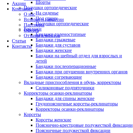
Шорты
Акции
Подушки ортопедические
Компания
На сиденье
О нас
Под спину
Возврат и гарантии
Подушки ортопедические
Партнеры
Бандажи
Оферта
Бандажи голеностопные
Отзывы клиентов
Бандажи грыжевые
Статьи
Бандажи для суставов
Контакты
Бандажи женские
Бандажи на шейный отдел для взрослых и
детей
Бандажи послеоперационные
Бандажи при опущении внутренних органов
Бандажи согревающие
Вкладные приспособления в обувь, корректоры
Силиконовые подпяточники
Корректоры осанки-реклинаторы
Бандажи для спины женские
Грудопоясничные корсеты-реклинаторы
Корректоры осанки-реклинаторы
Корсеты
Корсеты женские
Пояснично-крестцовые полужесткой фиксации
Поясничные полужесткой фиксации