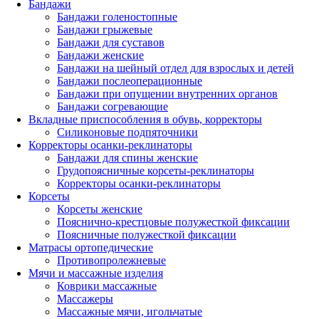
Бандажи
Бандажи голеностопные
Бандажи грыжевые
Бандажи для суставов
Бандажи женские
Бандажи на шейный отдел для взрослых и детей
Бандажи послеоперационные
Бандажи при опущении внутренних органов
Бандажи согревающие
Вкладные приспособления в обувь, корректоры
Силиконовые подпяточники
Корректоры осанки-реклинаторы
Бандажи для спины женские
Грудопоясничные корсеты-реклинаторы
Корректоры осанки-реклинаторы
Корсеты
Корсеты женские
Пояснично-крестцовые полужесткой фиксации
Поясничные полужесткой фиксации
Матрасы ортопедические
Противопролежневые
Мячи и массажные изделия
Коврики массажные
Массажеры
Массажные мячи, игольчатые