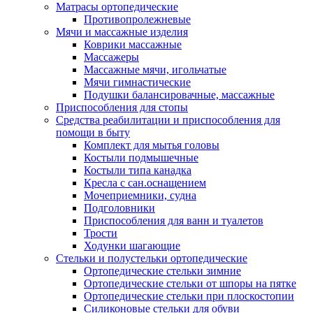
Матрасы ортопедические
Противопролежневые
Мячи и массажные изделия
Коврики массажные
Массажеры
Массажные мячи, игольчатые
Мячи гимнастические
Подушки балансировачные, массажные
Приспособления для стопы
Средства реабилитации и приспособления для
помощи в быту
Комплект для мытья головы
Костыли подмышечные
Костыли типа канадка
Кресла с сан.оснащением
Мочеприемники, судна
Подголовники
Приспособления для ванн и туалетов
Трости
Ходунки шагающие
Стельки и полустельки ортопедические
Ортопедические стельки зимние
Ортопедические стельки от шпоры на пятке
Ортопедические стельки при плоскостопии
Силиконовые стельки для обуви