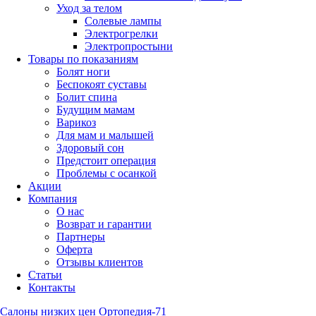
Уход за телом
Солевые лампы
Электрогрелки
Электропростыни
Товары по показаниям
Болят ноги
Беспокоят суставы
Болит спина
Будущим мамам
Варикоз
Для мам и малышей
Здоровый сон
Предстоит операция
Проблемы с осанкой
Акции
Компания
О нас
Возврат и гарантии
Партнеры
Оферта
Отзывы клиентов
Статьи
Контакты
Салоны низких цен Ортопедия-71