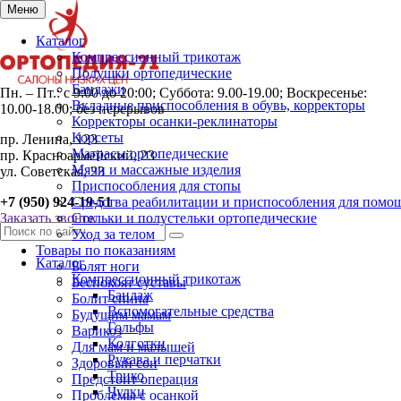
Меню
Каталог
Компрессионный трикотаж
Подушки ортопедические
Бандажи
Пн. – Пт.: с 9:00 до 20:00; Суббота: 9.00-19.00; Воскресенье:
Вкладные приспособления в обувь, корректоры
10.00-18.00; без перерывов
Корректоры осанки-реклинаторы
Корсеты
пр. Ленина, 123
Матрасы ортопедические
пр. Красноармейский, 23
Мячи и массажные изделия
ул. Советская, 23
Приспособления для стопы
+7 (950) 924-19-51
Средства реабилитации и приспособления для помо
Заказать звонок
Стельки и полустельки ортопедические
Уход за телом
Товары по показаниям
Каталог
Болят ноги
Компрессионный трикотаж
Беспокоят суставы
Бандаж
Болит спина
Вспомогательные средства
Будущим мамам
Гольфы
Варикоз
Колготки
Для мам и малышей
Рукава и перчатки
Здоровый сон
Трико
Предстоит операция
Чулки
Проблемы с осанкой