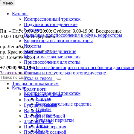
Меню
Каталог
Компрессионный трикотаж
Подушки ортопедические
Бандажи
Пн. – Пт.: с 9:00 до 20:00; Суббота: 9.00-19.00; Воскресенье:
Вкладные приспособления в обувь, корректоры
10.00-18.00; без перерывов
Корректоры осанки-реклинаторы
Корсеты
пр. Ленина, 123
Матрасы ортопедические
пр. Красноармейский, 23
Мячи и массажные изделия
ул. Советская, 23
Приспособления для стопы
+7 (950) 924-19-51
Средства реабилитации и приспособления для помо
Заказать звонок
Стельки и полустельки ортопедические
Уход за телом
Товары по показаниям
Каталог
Болят ноги
Компрессионный трикотаж
Беспокоят суставы
Бандаж
Болит спина
Вспомогательные средства
Будущим мамам
Гольфы
Варикоз
Колготки
Для мам и малышей
Рукава и перчатки
Здоровый сон
Трико
Предстоит операция
Чулки
Проблемы с осанкой