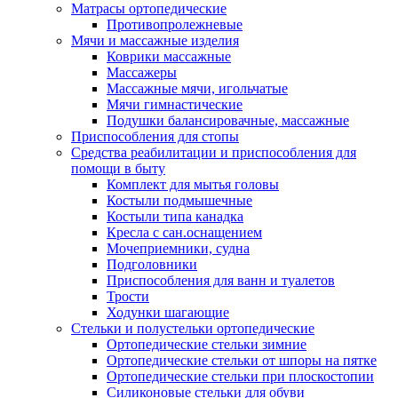
Матрасы ортопедические
Противопролежневые
Мячи и массажные изделия
Коврики массажные
Массажеры
Массажные мячи, игольчатые
Мячи гимнастические
Подушки балансировачные, массажные
Приспособления для стопы
Средства реабилитации и приспособления для
помощи в быту
Комплект для мытья головы
Костыли подмышечные
Костыли типа канадка
Кресла с сан.оснащением
Мочеприемники, судна
Подголовники
Приспособления для ванн и туалетов
Трости
Ходунки шагающие
Стельки и полустельки ортопедические
Ортопедические стельки зимние
Ортопедические стельки от шпоры на пятке
Ортопедические стельки при плоскостопии
Силиконовые стельки для обуви