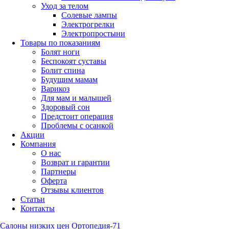
Уход за телом
Солевые лампы
Электрогрелки
Электропростыни
Товары по показаниям
Болят ноги
Беспокоят суставы
Болит спина
Будущим мамам
Варикоз
Для мам и малышей
Здоровый сон
Предстоит операция
Проблемы с осанкой
Акции
Компания
О нас
Возврат и гарантии
Партнеры
Оферта
Отзывы клиентов
Статьи
Контакты
Салоны низких цен Ортопедия-71