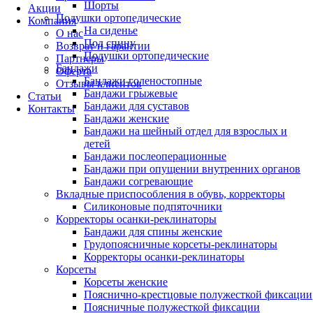
Шорты
Акции
Подушки ортопедические
Компания
На сиденье
О нас
Под спину
Возврат и гарантии
Подушки ортопедические
Партнеры
Бандажи
Оферта
Бандажи голеностопные
Отзывы клиентов
Бандажи грыжевые
Статьи
Бандажи для суставов
Контакты
Бандажи женские
Бандажи на шейный отдел для взрослых и
детей
Бандажи послеоперационные
Бандажи при опущении внутренних органов
Бандажи согревающие
Вкладные приспособления в обувь, корректоры
Силиконовые подпяточники
Корректоры осанки-реклинаторы
Бандажи для спины женские
Грудопоясничные корсеты-реклинаторы
Корректоры осанки-реклинаторы
Корсеты
Корсеты женские
Пояснично-крестцовые полужесткой фиксации
Поясничные полужесткой фиксации