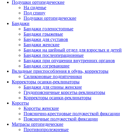
Подушки ортопедические
На сиденье
Под спину
Подушки ортопедические
Бандажи
Бандажи голеностопные
Бандажи грыжевые
Бандажи для суставов
Бандажи женские
Бандажи на шейный отдел для взрослых и детей
Бандажи послеоперационные
Бандажи при опущении внутренних органов
Бандажи согревающие
Вкладные приспособления в обувь, корректоры
Силиконовые подпяточники
Корректоры осанки-реклинаторы
Бандажи для спины женские
Грудопоясничные корсеты-реклинаторы
Корректоры осанки-реклинаторы
Корсеты
Корсеты женские
Пояснично-крестцовые полужесткой фиксации
Поясничные полужесткой фиксации
Матрасы ортопедические
Противопролежневые