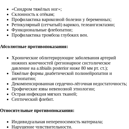
«Синдром тяжёлых ног»;
Склонность к отёкам;
Профилактика варикозной болезни у беременных;
Ретикулярный (сетчатый) варикоз, телеангиэктазии;
Функциональные флебопатии;
Профилактика тромбоза глубоких вен.
Абсолютные противопоказания:
Хронические облитерирующие заболевания артерий
нижних конечностей (регионарное систолическое
давление на a.tibialis posterior ниже 80 мм рт. ст.);
Тяжёлые формы диабетической полинейропатии и
ангиопатии;
Декомпенсированная сердечно-лёгочная недостаточность;
Трофические язвы невенозной этиологии;
Острая инфекция мягких тканей;
Септический флебит.
Относительные противопоказания:
Индивидуальная непереносимость материала;
Нарушение чувствительности.