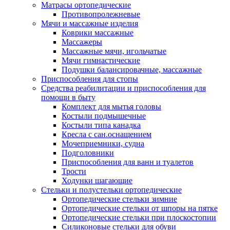
Матрасы ортопедические
Противопролежневые
Мячи и массажные изделия
Коврики массажные
Массажеры
Массажные мячи, игольчатые
Мячи гимнастические
Подушки балансировачные, массажные
Приспособления для стопы
Средства реабилитации и приспособления для
помощи в быту
Комплект для мытья головы
Костыли подмышечные
Костыли типа канадка
Кресла с сан.оснащением
Мочеприемники, судна
Подголовники
Приспособления для ванн и туалетов
Трости
Ходунки шагающие
Стельки и полустельки ортопедические
Ортопедические стельки зимние
Ортопедические стельки от шпоры на пятке
Ортопедические стельки при плоскостопии
Силиконовые стельки для обуви