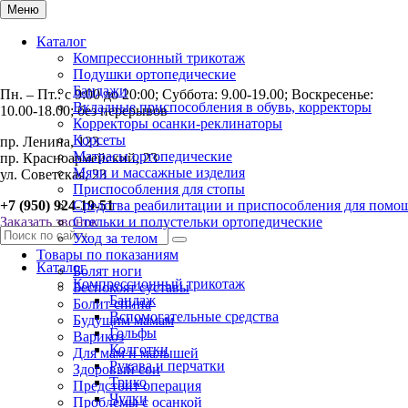
Меню
Каталог
Компрессионный трикотаж
Подушки ортопедические
Бандажи
Пн. – Пт.: с 9:00 до 20:00; Суббота: 9.00-19.00; Воскресенье:
Вкладные приспособления в обувь, корректоры
10.00-18.00; без перерывов
Корректоры осанки-реклинаторы
Корсеты
пр. Ленина, 123
Матрасы ортопедические
пр. Красноармейский, 23
Мячи и массажные изделия
ул. Советская, 23
Приспособления для стопы
+7 (950) 924-19-51
Средства реабилитации и приспособления для помо
Заказать звонок
Стельки и полустельки ортопедические
Уход за телом
Товары по показаниям
Каталог
Болят ноги
Компрессионный трикотаж
Беспокоят суставы
Бандаж
Болит спина
Вспомогательные средства
Будущим мамам
Гольфы
Варикоз
Колготки
Для мам и малышей
Рукава и перчатки
Здоровый сон
Трико
Предстоит операция
Чулки
Проблемы с осанкой