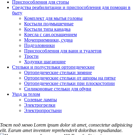
Приспособления для стопы
Средства реабилитации и приспособления для помощи в
быту
Комплект для мытья головы
Костыли подмышечные
Костыли типа канадка
Кресла с сан.оснащением
Мочеприемники, судна
Подголовники
Приспособления для ванн и туалетов
Трости
Ходунки шагающие
Стельки и полустельки ортопедические
Ортопедические стельки зимние
Ортопедические стельки от шпоры на пятке
Ортопедические стельки при плоскостопии
Силиконовые стельки для обуви
Уход за телом
Солевые лампы
Электрогрелки
Электропростыни
Текст под меню Lorem ipsum dolor sit amet, consectetur adipisicing
elit. Earum amet inventore reprehenderit doloribus repudiandae.