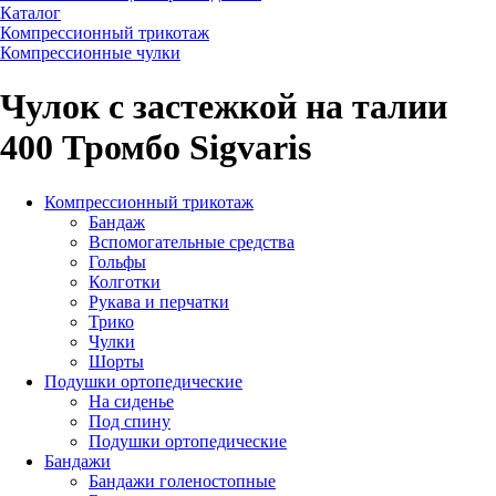
Каталог
Компрессионный трикотаж
Компрессионные чулки
Чулок с застежкой на талии
400 Тромбо Sigvaris
Компрессионный трикотаж
Бандаж
Вспомогательные средства
Гольфы
Колготки
Рукава и перчатки
Трико
Чулки
Шорты
Подушки ортопедические
На сиденье
Под спину
Подушки ортопедические
Бандажи
Бандажи голеностопные