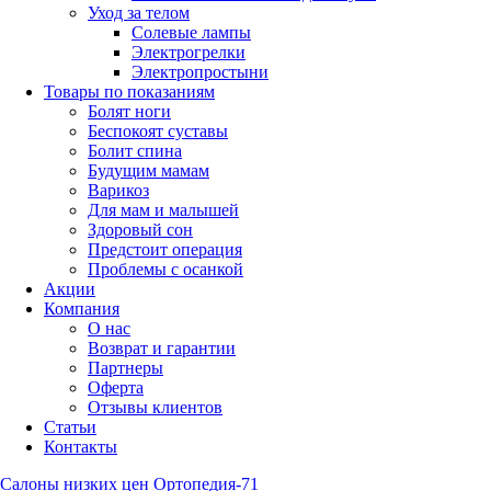
Уход за телом
Солевые лампы
Электрогрелки
Электропростыни
Товары по показаниям
Болят ноги
Беспокоят суставы
Болит спина
Будущим мамам
Варикоз
Для мам и малышей
Здоровый сон
Предстоит операция
Проблемы с осанкой
Акции
Компания
О нас
Возврат и гарантии
Партнеры
Оферта
Отзывы клиентов
Статьи
Контакты
Салоны низких цен Ортопедия-71