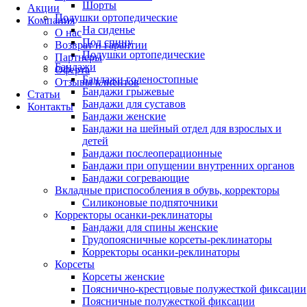
Шорты
Акции
Подушки ортопедические
Компания
На сиденье
О нас
Под спину
Возврат и гарантии
Подушки ортопедические
Партнеры
Бандажи
Оферта
Бандажи голеностопные
Отзывы клиентов
Бандажи грыжевые
Статьи
Бандажи для суставов
Контакты
Бандажи женские
Бандажи на шейный отдел для взрослых и
детей
Бандажи послеоперационные
Бандажи при опущении внутренних органов
Бандажи согревающие
Вкладные приспособления в обувь, корректоры
Силиконовые подпяточники
Корректоры осанки-реклинаторы
Бандажи для спины женские
Грудопоясничные корсеты-реклинаторы
Корректоры осанки-реклинаторы
Корсеты
Корсеты женские
Пояснично-крестцовые полужесткой фиксации
Поясничные полужесткой фиксации