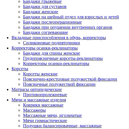
Бандажи грыжевые
Бандажи для суставов
Бандажи женские
Бандажи на шейный отдел для взрослых и детей
Бандажи послеоперационные
Бандажи при опущении внутренних органов
Бандажи согревающие
Вкладные приспособления в обувь, корректоры
Силиконовые подпяточники
Корректоры осанки-реклинаторы
Бандажи для спины женские
Грудопоясничные корсеты-реклинаторы
Корректоры осанки-реклинаторы
Корсеты
Корсеты женские
Пояснично-крестцовые полужесткой фиксации
Поясничные полужесткой фиксации
Матрасы ортопедические
Противопролежневые
Мячи и массажные изделия
Коврики массажные
Массажеры
Массажные мячи, игольчатые
Мячи гимнастические
Подушки балансировачные, массажные