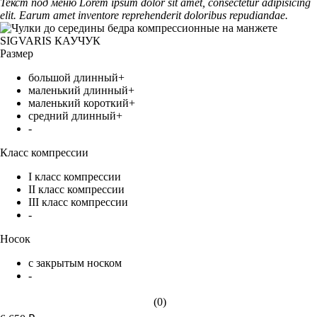
Текст под меню Lorem ipsum dolor sit amet, consectetur adipisicing
elit. Earum amet inventore reprehenderit doloribus repudiandae.
Размер
большой длинный+
маленький длинный+
маленький короткий+
средний длинный+
-
Класс компрессии
I класс компрессии
II класс компрессии
III класс компрессии
-
Носок
с закрытым носком
-
(0)