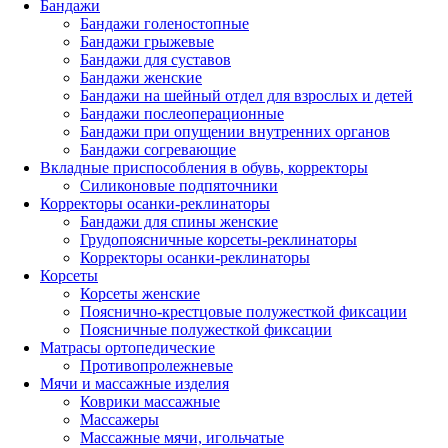
Бандажи
Бандажи голеностопные
Бандажи грыжевые
Бандажи для суставов
Бандажи женские
Бандажи на шейный отдел для взрослых и детей
Бандажи послеоперационные
Бандажи при опущении внутренних органов
Бандажи согревающие
Вкладные приспособления в обувь, корректоры
Силиконовые подпяточники
Корректоры осанки-реклинаторы
Бандажи для спины женские
Грудопоясничные корсеты-реклинаторы
Корректоры осанки-реклинаторы
Корсеты
Корсеты женские
Пояснично-крестцовые полужесткой фиксации
Поясничные полужесткой фиксации
Матрасы ортопедические
Противопролежневые
Мячи и массажные изделия
Коврики массажные
Массажеры
Массажные мячи, игольчатые