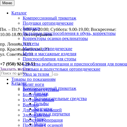
Меню
Каталог
Компрессионный трикотаж
Подушки ортопедические
Бандажи
Пн. – Пт.: с 9:00 до 20:00; Суббота: 9.00-19.00; Воскресенье:
Вкладные приспособления в обувь, корректоры
10.00-18.00; без перерывов
Корректоры осанки-реклинаторы
Корсеты
пр. Ленина, 123
Матрасы ортопедические
пр. Красноармейский, 23
Мячи и массажные изделия
ул. Советская, 23
Приспособления для стопы
+7 (950) 924-19-51
Средства реабилитации и приспособления для помо
Заказать звонок
Стельки и полустельки ортопедические
Уход за телом
Товары по показаниям
Каталог
Болят ноги
Компрессионный трикотаж
Беспокоят суставы
Бандаж
Болит спина
Вспомогательные средства
Будущим мамам
Гольфы
Варикоз
Колготки
Для мам и малышей
Рукава и перчатки
Здоровый сон
Трико
Предстоит операция
Чулки
Проблемы с осанкой