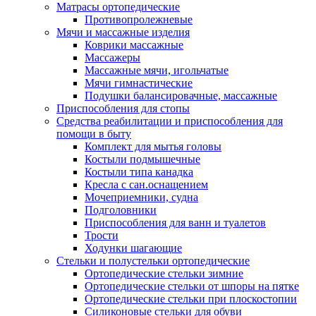
Матрасы ортопедические
Противопролежневые
Мячи и массажные изделия
Коврики массажные
Массажеры
Массажные мячи, игольчатые
Мячи гимнастические
Подушки балансировачные, массажные
Приспособления для стопы
Средства реабилитации и приспособления для
помощи в быту
Комплект для мытья головы
Костыли подмышечные
Костыли типа канадка
Кресла с сан.оснащением
Мочеприемники, судна
Подголовники
Приспособления для ванн и туалетов
Трости
Ходунки шагающие
Стельки и полустельки ортопедические
Ортопедические стельки зимние
Ортопедические стельки от шпоры на пятке
Ортопедические стельки при плоскостопии
Силиконовые стельки для обуви