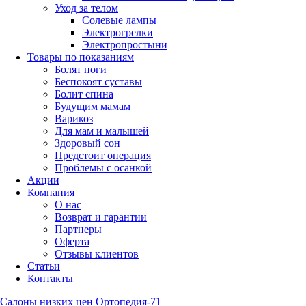
Уход за телом
Солевые лампы
Электрогрелки
Электропростыни
Товары по показаниям
Болят ноги
Беспокоят суставы
Болит спина
Будущим мамам
Варикоз
Для мам и малышей
Здоровый сон
Предстоит операция
Проблемы с осанкой
Акции
Компания
О нас
Возврат и гарантии
Партнеры
Оферта
Отзывы клиентов
Статьи
Контакты
Салоны низких цен Ортопедия-71