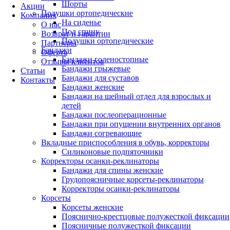
Шорты
Акции
Подушки ортопедические
Компания
На сиденье
О нас
Под спину
Возврат и гарантии
Подушки ортопедические
Партнеры
Бандажи
Оферта
Бандажи голеностопные
Отзывы клиентов
Бандажи грыжевые
Статьи
Бандажи для суставов
Контакты
Бандажи женские
Бандажи на шейный отдел для взрослых и
детей
Бандажи послеоперационные
Бандажи при опущении внутренних органов
Бандажи согревающие
Вкладные приспособления в обувь, корректоры
Силиконовые подпяточники
Корректоры осанки-реклинаторы
Бандажи для спины женские
Грудопоясничные корсеты-реклинаторы
Корректоры осанки-реклинаторы
Корсеты
Корсеты женские
Пояснично-крестцовые полужесткой фиксации
Поясничные полужесткой фиксации