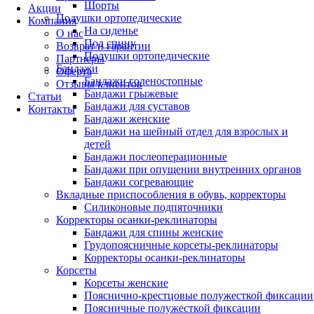
Шорты
Акции
Подушки ортопедические
Компания
На сиденье
О нас
Под спину
Возврат и гарантии
Подушки ортопедические
Партнеры
Бандажи
Оферта
Бандажи голеностопные
Отзывы клиентов
Бандажи грыжевые
Статьи
Бандажи для суставов
Контакты
Бандажи женские
Бандажи на шейный отдел для взрослых и
детей
Бандажи послеоперационные
Бандажи при опущении внутренних органов
Бандажи согревающие
Вкладные приспособления в обувь, корректоры
Силиконовые подпяточники
Корректоры осанки-реклинаторы
Бандажи для спины женские
Грудопоясничные корсеты-реклинаторы
Корректоры осанки-реклинаторы
Корсеты
Корсеты женские
Пояснично-крестцовые полужесткой фиксации
Поясничные полужесткой фиксации