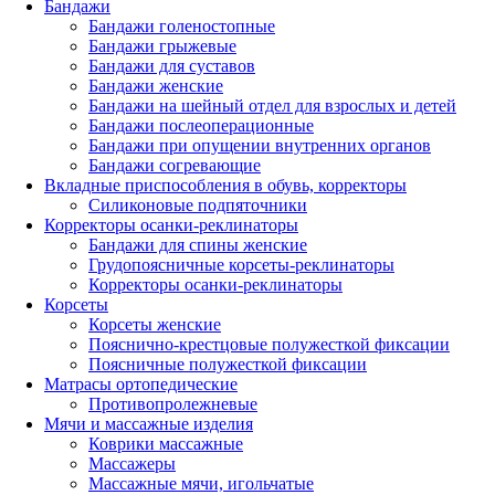
Бандажи
Бандажи голеностопные
Бандажи грыжевые
Бандажи для суставов
Бандажи женские
Бандажи на шейный отдел для взрослых и детей
Бандажи послеоперационные
Бандажи при опущении внутренних органов
Бандажи согревающие
Вкладные приспособления в обувь, корректоры
Силиконовые подпяточники
Корректоры осанки-реклинаторы
Бандажи для спины женские
Грудопоясничные корсеты-реклинаторы
Корректоры осанки-реклинаторы
Корсеты
Корсеты женские
Пояснично-крестцовые полужесткой фиксации
Поясничные полужесткой фиксации
Матрасы ортопедические
Противопролежневые
Мячи и массажные изделия
Коврики массажные
Массажеры
Массажные мячи, игольчатые