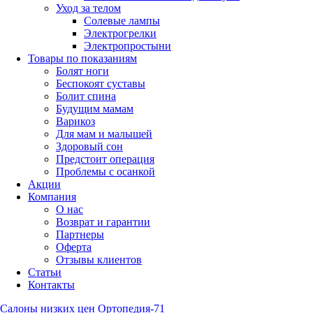
Уход за телом
Солевые лампы
Электрогрелки
Электропростыни
Товары по показаниям
Болят ноги
Беспокоят суставы
Болит спина
Будущим мамам
Варикоз
Для мам и малышей
Здоровый сон
Предстоит операция
Проблемы с осанкой
Акции
Компания
О нас
Возврат и гарантии
Партнеры
Оферта
Отзывы клиентов
Статьи
Контакты
Салоны низких цен Ортопедия-71