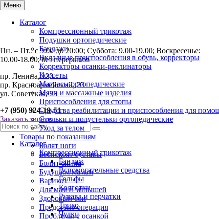
Меню
Каталог
Компрессионный трикотаж
Подушки ортопедические
Бандажи
Пн. – Пт.: с 9:00 до 20:00; Суббота: 9.00-19.00; Воскресенье:
Вкладные приспособления в обувь, корректоры
10.00-18.00; без перерывов
Корректоры осанки-реклинаторы
Корсеты
пр. Ленина, 123
Матрасы ортопедические
пр. Красноармейский, 23
Мячи и массажные изделия
ул. Советская, 23
Приспособления для стопы
+7 (950) 924-19-51
Средства реабилитации и приспособления для помо
Заказать звонок
Стельки и полустельки ортопедические
Уход за телом
Товары по показаниям
Каталог
Болят ноги
Компрессионный трикотаж
Беспокоят суставы
Бандаж
Болит спина
Вспомогательные средства
Будущим мамам
Гольфы
Варикоз
Колготки
Для мам и малышей
Рукава и перчатки
Здоровый сон
Трико
Предстоит операция
Чулки
Проблемы с осанкой