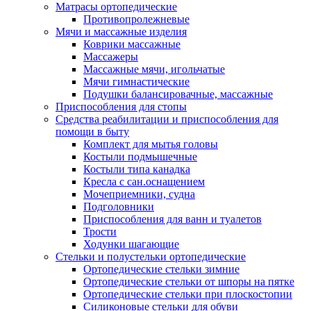
Матрасы ортопедические
Противопролежневые
Мячи и массажные изделия
Коврики массажные
Массажеры
Массажные мячи, игольчатые
Мячи гимнастические
Подушки балансировачные, массажные
Приспособления для стопы
Средства реабилитации и приспособления для
помощи в быту
Комплект для мытья головы
Костыли подмышечные
Костыли типа канадка
Кресла с сан.оснащением
Мочеприемники, судна
Подголовники
Приспособления для ванн и туалетов
Трости
Ходунки шагающие
Стельки и полустельки ортопедические
Ортопедические стельки зимние
Ортопедические стельки от шпоры на пятке
Ортопедические стельки при плоскостопии
Силиконовые стельки для обуви