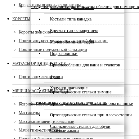
Корректоры осанки-реклинаторы
Средства реабилитации и приспособления для помощи в
Костыли подмышечные
КОРСЕТЫ
Костыли типа канадка
Кресла с сан.оснащением
Корсеты женские
Пояснично-крестцовые полужесткой фиксации
Мочеприемники, судна
Поясничные полужесткой фиксации
Подголовники
МАТРАСЫ ОРТОПЕДИЧЕСКИЕ
Приспособления для ванн и туалетов
Трости
Противопролежневые
Ходунки шагающие
МЯЧИ И МАССАЖНЫЕ ИЗДЕЛИЯ
Ортопедические стельки зимние
Стельки и полустельки ортопедические
Ортопедические стельки от шпоры на пятке
Коврики массажные
Массажеры
Ортопедические стельки при плоскостопии
Массажные мячи, игольчатые
Силиконовые стельки для обуви
Мячи гимнастические
Солевые лампы
Подушки балансировачные, массажные