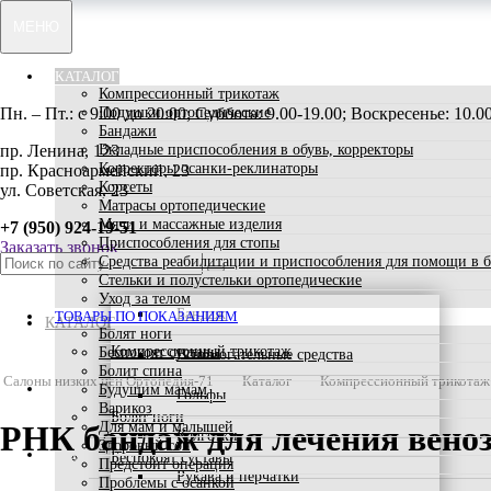
МЕНЮ
КАТАЛОГ
Компрессионный трикотаж
Пн. – Пт.: с 9:00 до 20:00; Суббота: 9.00-19.00; Воскресенье: 10.
Подушки ортопедические
Бандажи
пр. Ленина, 123
Вкладные приспособления в обувь, корректоры
Корректоры осанки-реклинаторы
пр. Красноармейский, 23
Корсеты
ул. Советская, 23
Матрасы ортопедические
Мячи и массажные изделия
+7 (950) 924-19-51
Приспособления для стопы
Заказать звонок
Средства реабилитации и приспособления для помощи в 
Стельки и полустельки ортопедические
Уход за телом
Бандаж
ТОВАРЫ ПО ПОКАЗАНИЯМ
КАТАЛОГ
Болят ноги
Компрессионный трикотаж
Беспокоят суставы
Вспомогательные средства
Болит спина
Салоны низких цен Ортопедия-71
Каталог
Компрессионный трикотаж
ТОВАРЫ ПО ПОКАЗАНИЯМ
Будущим мамам
Гольфы
Варикоз
Болят ноги
Для мам и малышей
РНК бандаж для лечения венозн
Колготки
Здоровый сон
АКЦИИ
Беспокоят суставы
Предстоит операция
Рукава и перчатки
Проблемы с осанкой