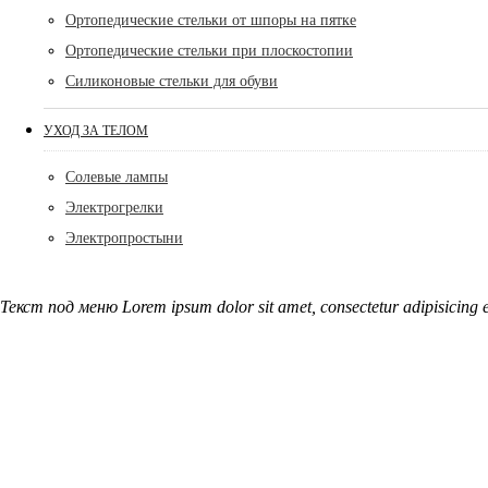
Ортопедические стельки от шпоры на пятке
Ортопедические стельки при плоскостопии
Силиконовые стельки для обуви
УХОД ЗА ТЕЛОМ
Солевые лампы
Электрогрелки
Электропростыни
Текст под меню Lorem ipsum dolor sit amet, consectetur adipisicing e