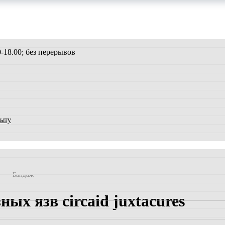
00-18.00; без перерывов
быту
Бандаж
ых язв circaid juxtacures