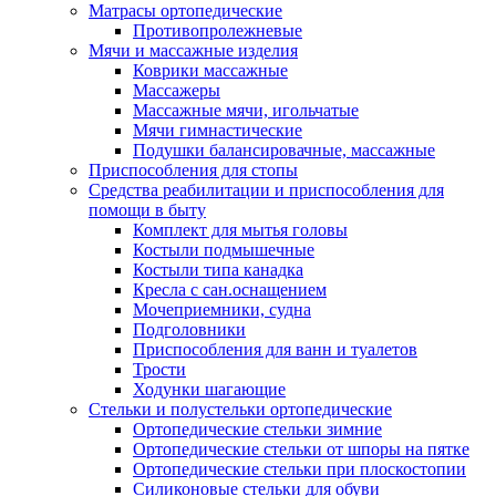
Матрасы ортопедические
Противопролежневые
Мячи и массажные изделия
Коврики массажные
Массажеры
Массажные мячи, игольчатые
Мячи гимнастические
Подушки балансировачные, массажные
Приспособления для стопы
Средства реабилитации и приспособления для
помощи в быту
Комплект для мытья головы
Костыли подмышечные
Костыли типа канадка
Кресла с сан.оснащением
Мочеприемники, судна
Подголовники
Приспособления для ванн и туалетов
Трости
Ходунки шагающие
Стельки и полустельки ортопедические
Ортопедические стельки зимние
Ортопедические стельки от шпоры на пятке
Ортопедические стельки при плоскостопии
Силиконовые стельки для обуви