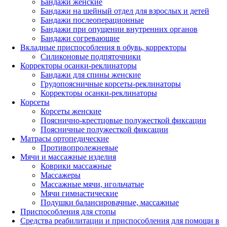
Бандажи женские
Бандажи на шейный отдел для взрослых и детей
Бандажи послеоперационные
Бандажи при опущении внутренних органов
Бандажи согревающие
Вкладные приспособления в обувь, корректоры
Силиконовые подпяточники
Корректоры осанки-реклинаторы
Бандажи для спины женские
Грудопоясничные корсеты-реклинаторы
Корректоры осанки-реклинаторы
Корсеты
Корсеты женские
Пояснично-крестцовые полужесткой фиксации
Поясничные полужесткой фиксации
Матрасы ортопедические
Противопролежневые
Мячи и массажные изделия
Коврики массажные
Массажеры
Массажные мячи, игольчатые
Мячи гимнастические
Подушки балансировачные, массажные
Приспособления для стопы
Средства реабилитации и приспособления для помощи в