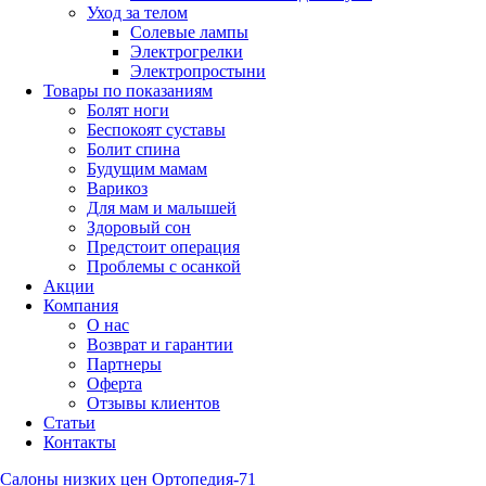
Уход за телом
Солевые лампы
Электрогрелки
Электропростыни
Товары по показаниям
Болят ноги
Беспокоят суставы
Болит спина
Будущим мамам
Варикоз
Для мам и малышей
Здоровый сон
Предстоит операция
Проблемы с осанкой
Акции
Компания
О нас
Возврат и гарантии
Партнеры
Оферта
Отзывы клиентов
Статьи
Контакты
Салоны низких цен Ортопедия-71