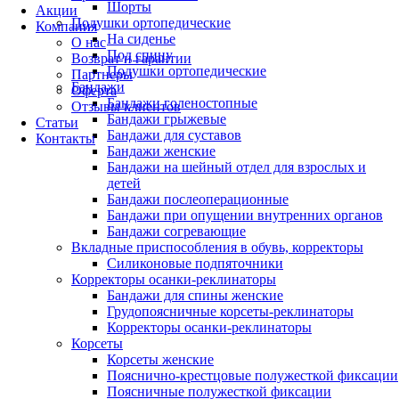
Шорты
Акции
Подушки ортопедические
Компания
На сиденье
О нас
Под спину
Возврат и гарантии
Подушки ортопедические
Партнеры
Бандажи
Оферта
Бандажи голеностопные
Отзывы клиентов
Бандажи грыжевые
Статьи
Бандажи для суставов
Контакты
Бандажи женские
Бандажи на шейный отдел для взрослых и
детей
Бандажи послеоперационные
Бандажи при опущении внутренних органов
Бандажи согревающие
Вкладные приспособления в обувь, корректоры
Силиконовые подпяточники
Корректоры осанки-реклинаторы
Бандажи для спины женские
Грудопоясничные корсеты-реклинаторы
Корректоры осанки-реклинаторы
Корсеты
Корсеты женские
Пояснично-крестцовые полужесткой фиксации
Поясничные полужесткой фиксации