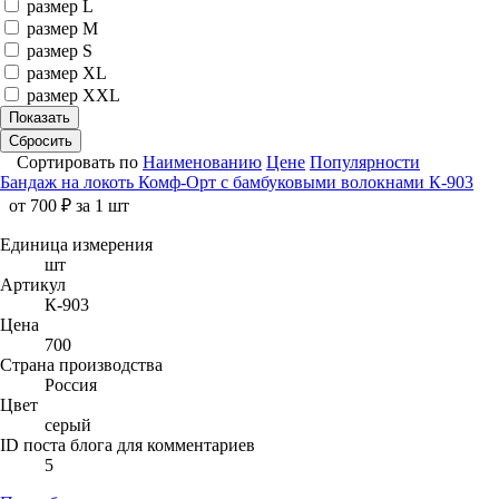
размер L
размер M
размер S
размер XL
размер XXL
Показать
Сбросить
Сортировать по
Наименованию
Цене
Популярности
Бандаж на локоть Комф-Орт с бамбуковыми волокнами К-903
от 700 ₽ за 1 шт
Единица измерения
шт
Артикул
К-903
Цена
700
Страна производства
Россия
Цвет
серый
ID поста блога для комментариев
5