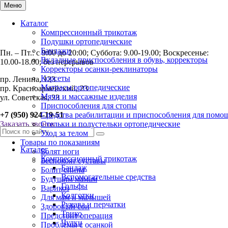
Меню
Каталог
Компрессионный трикотаж
Подушки ортопедические
Бандажи
Пн. – Пт.: с 9:00 до 20:00; Суббота: 9.00-19.00; Воскресенье:
Вкладные приспособления в обувь, корректоры
10.00-18.00; без перерывов
Корректоры осанки-реклинаторы
Корсеты
пр. Ленина, 123
Матрасы ортопедические
пр. Красноармейский, 23
Мячи и массажные изделия
ул. Советская, 23
Приспособления для стопы
+7 (950) 924-19-51
Средства реабилитации и приспособления для помо
Заказать звонок
Стельки и полустельки ортопедические
Уход за телом
Товары по показаниям
Каталог
Болят ноги
Компрессионный трикотаж
Беспокоят суставы
Бандаж
Болит спина
Вспомогательные средства
Будущим мамам
Гольфы
Варикоз
Колготки
Для мам и малышей
Рукава и перчатки
Здоровый сон
Трико
Предстоит операция
Чулки
Проблемы с осанкой